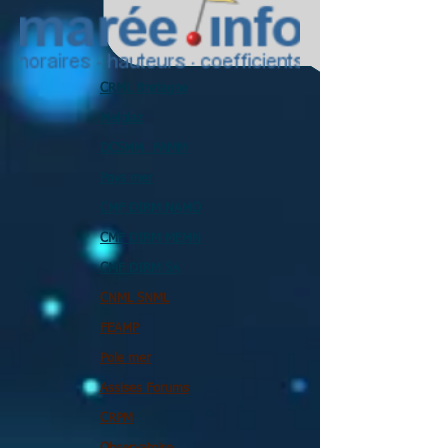
CRML Bretagne
Melglaz
DCSMM PAMM
Pays mer
CMF DIRM NAMO
CMF DIRM MEMN
CMF DIRM SA
CNML SNML
FEAMP
Pole mer
Assises Forums
CRPM