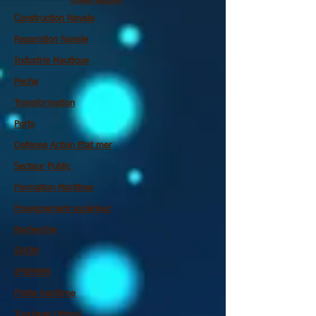
Observatoire
Construction Navale
Reparation Navale
Industrie Nautique
Peche
Transformation
Ports
Defense Action Etat mer
Secteur Public
Formation Maritime
Enseignement supérieur
Recherche
SHOM
IFREMER
Flotte maritime
Tourisme Littoral