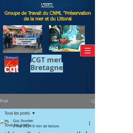
Accuei
l
Groupe de Travail du CNML "Préservation
de la mer et du Littoral
CGT mer​
Bretagne
Post
Tous les posts
Guy Jourden
Tous les posts
8 mai 2024
0 min de lecture