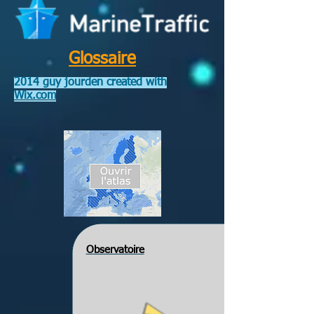
Glossaire
2014 guy jourden created with
Wix.com
Observatoire