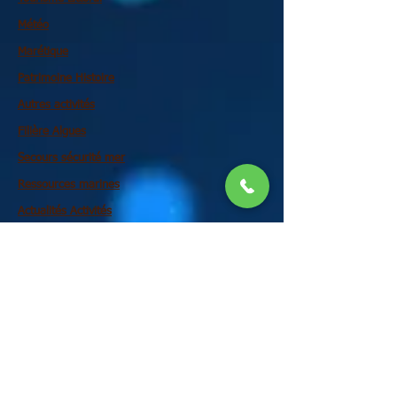
Météo
Marétique
Patrimoine Histoire
Autres activités
Filière Algues
Secours sécurité mer
Ressources marines
Actualités Activités
Archives
Presse Maritime