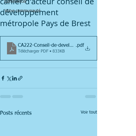
cahier d'acteur conseil de
Commencer
développement
Votre communauté
métropole Pays de Brest
CA222-Conseil-de-developpement-Metropole-et-Pays-d
.pdf
Télécharger PDF • 833KB
Voir tout
Posts récents