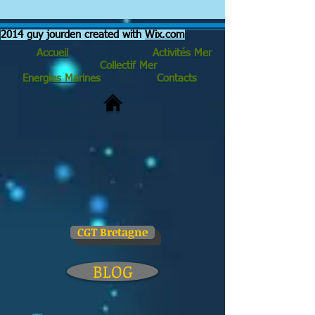
2014 guy jourden created with
Wix.com
Accueil
Activités Mer
Collectif Mer
Energies Marines
Contacts
CGT Bretagne
BLOG