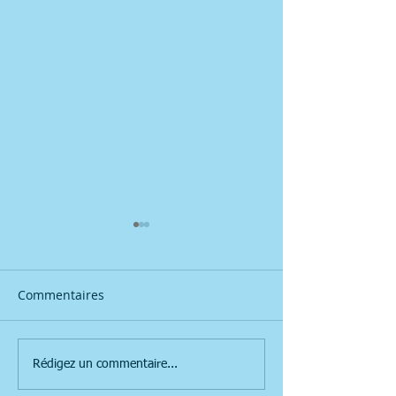
Commentaires
La mer
Carte trafic nav
Rédigez un commentaire...
monde AIS