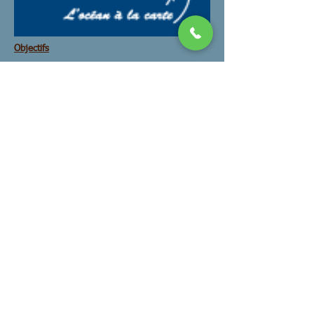
Objectifs
Assises mer
Initiative mer
Travail Metiers
Filière deconstruction
Reunions
Tracts
Documents
Actualités Collectif
Stages ISSTO
Archives
Juridique