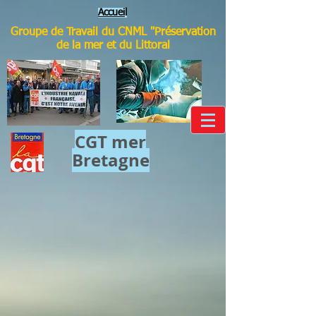
Accuei
l
Groupe de Travail du CNML "Préservation
de la mer et du Littoral
CGT mer​
Bretagne