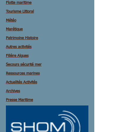
Flotte maritime
Tourisme Littoral
Météo
Marétique
Patrimoine Histoire
Autres activités
Filière Algues
Secours sécurité mer
Ressources marines
Actualités Activités
Archives
Presse Maritime