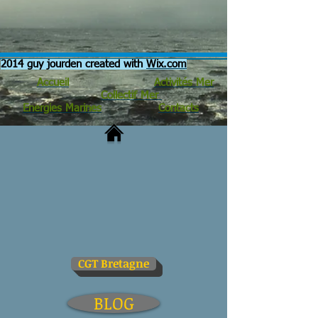
2014 guy jourden created with
Wix.com
Accueil
Activités Mer
Collectif Mer
Energies Marines
Contacts
CGT Bretagne
BLOG