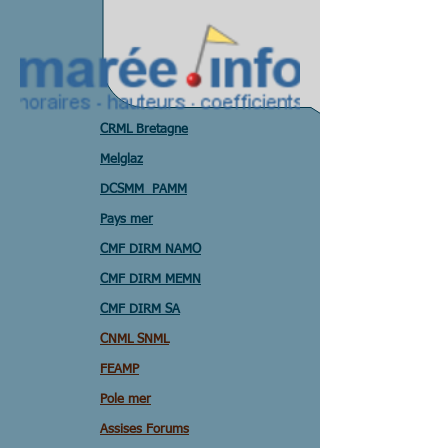
CRML Bretagne
Melglaz
DCSMM PAMM
Pays mer
CMF DIRM NAMO
CMF DIRM MEMN
CMF DIRM SA
CNML SNML
FEAMP
Pole mer
Assises Forums