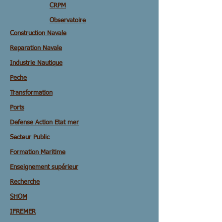
CRPM
Observatoire
Construction Navale
Reparation Navale
Industrie Nautique
Peche
Transformation
Ports
Defense Action Etat mer
Secteur Public
Formation Maritime
Enseignement supérieur
Recherche
SHOM
IFREMER