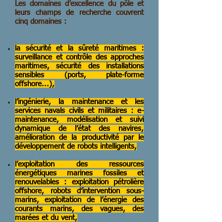
Les domaines d’excellence du pôle et
leurs champs de recherche couvrent
cinq domaines :
la sécurité et la sûreté maritimes :
surveillance et contrôle des approches
maritimes, sécurité des installations
sensibles (ports, plate-forme
offshore...),
l’ingénierie, la maintenance et les
services navals civils et militaires : e-
maintenance, modélisation et suivi
dynamique de l’état des navires,
amélioration de la productivité par le
développement de robots intelligents,
l’exploitation des ressources
énergétiques marines fossiles et
renouvelables : exploitation pétrolière
offshore, robots d’intervention sous-
marins, exploitation de l’énergie des
courants marins, des vagues, des
marées et du vent,