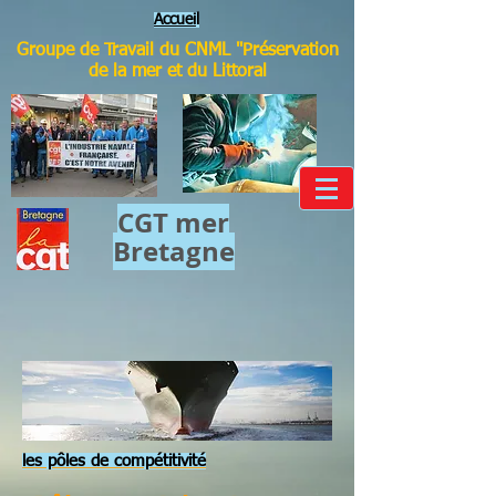
Accuei
l
Groupe de Travail du CNML "Préservation
de la mer et du Littoral
CGT mer​
Bretagne
les pôles de compétitivité