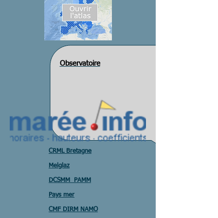
Observatoire
CRML Bretagne
Melglaz
DCSMM PAMM
Pays mer
CMF DIRM NAMO