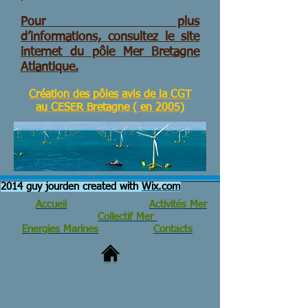
Pour plus
d’informations, consultez le site
internet du pôle Mer Bretagne
Atlantique.
Création des pôles avis de la CGT
au CESER Bretagne ( en 2005)
2014 guy jourden created with
Wix.com
Accueil
Activités Mer
Collectif Mer
Energies Marines
Contacts