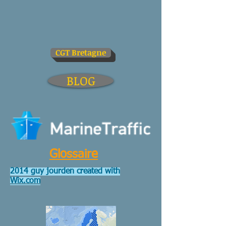
CGT Bretagne
BLOG
Glossaire
2014 guy jourden created with
Wix.com