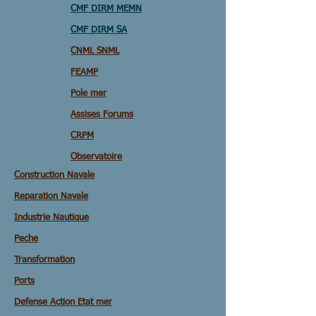
CMF DIRM MEMN
CMF DIRM SA
CNML SNML
FEAMP
Pole mer
Assises Forums
CRPM
Observatoire
Construction Navale
Reparation Navale
Industrie Nautique
Peche
Transformation
Ports
Defense Action Etat mer