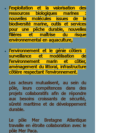
l’exploitation et la valorisation des
ressources biologiques marines :
nouvelles molécules issues de la
biodiversité marine, outils et services
pour une pêche durable, nouvelles
filières et maîtrise du risque
environnemental en aquaculture,
l’environnement et le génie côtiers :
surveillance et modélisation de
l’environnement marin et côtier,
aménagement du littoral, infrastructure
côtière respectant l’environnement.
Les acteurs mutualisent, au sein du
pôle, leurs compétences dans des
projets collaboratifs afin de répondre
aux besoins croissants de sécurité,
sûreté maritime et de développement
durable.
Le pôle Mer Bretagne Atlantique
travaille en étroite collaboration avec le
pôle Mer Paca.