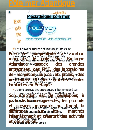
Pôle mer Atlantique
Médiathèque pôle mer
Pôle de compétitivité à vocation
mondiale, le pôle Mer Bretagne
Atlantique associe des grandes
entreprises, des PME, des laboratoires
de recherche publics et privés, des
universités et des grandes écoles
implantés en Bretagne.
Son ambition est de développer, à
partir de technologies-clés, les produits
et services innovants qui feront la
différence sur les marchés
internationaux et créeront des activités
et des emplois.