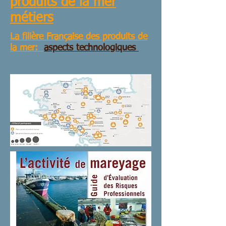
produits de la mer
métiers
La filière Française des produits de
la mer:
aspects technologiques