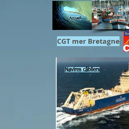
Accuei
l
CGT mer​ Bretagne
Navires câbliers