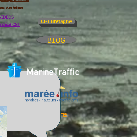
geologie bretonne
mer des faluns
VIDEOS
CGT Bretagne
Vidéos CGT
BLOG
Glossaire