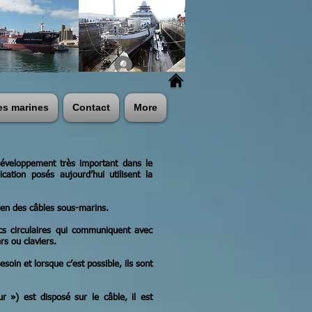
Log In
es marines
Contact
More
 développement très important dans le
ation posés aujourd’hui utilisent la
tien des câbles sous-marins.
s circulaires qui communiquent avec
rs ou claviers.
soin et lorsque c’est possible, ils sont
r ») est disposé sur le câble, il est