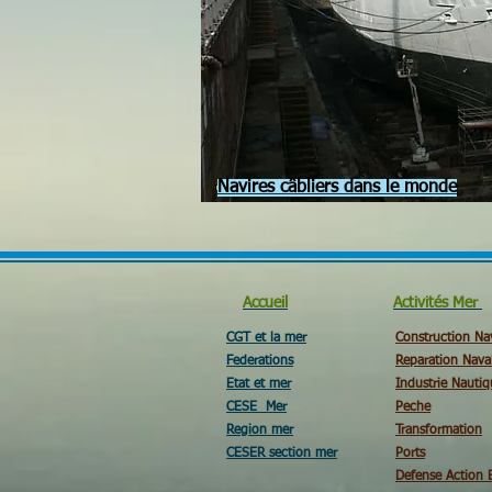
Navires câbliers dans le monde
Accueil
Activités Mer
CGT et la mer
Construction Na
Federations
Reparation Nava
Etat et mer
Industrie Nautiq
CESE Mer
Peche
Region mer
Transformation
CESER section mer
Ports
Defense Action 