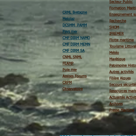
Secteur Public
Formation Marit
CRML Bretagne
Enseignement su
Melglaz
Recherche
DCSMM PAMM
SHOM
Pays mer
IFREMER
CMF DIRM NAMO
Flotte maritime
CMF DIRM MEMN
Tourisme Littoral
CMF DIRM SA
Météo
CNML SNML
Marétique
FEAMP
Patrimoine Histo
Pole mer
Autres activités
Assises Forums
Filière Algues
CRPM
Secours sécurit
Observatoire
Ressources mari
Actualités Activi
Archives
Presse Maritime