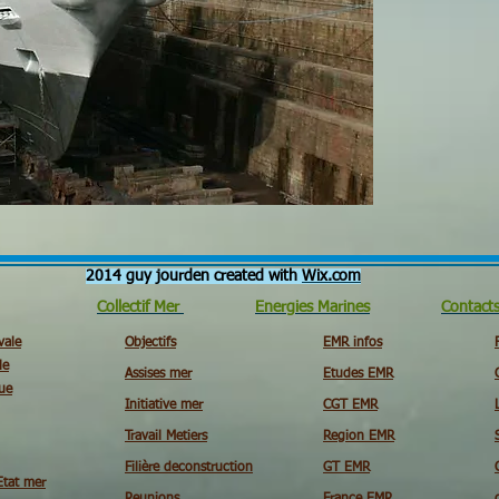
2014 guy jourden created with
Wix.com
Collectif Mer
Energies Marines
Contact
vale
Objectifs
EMR infos
le
Assises mer
Etudes EMR
ue
Initiative mer
CGT EMR
Travail Metiers
Region EMR
Filière deconstruction
GT EMR
Etat mer