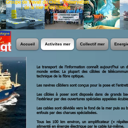
Groupe de Travail du CNML "Préservation
de la mer et du Littoral
Accueil
Activites mer
Collectif mer
Energi
Le transport de l’information connaît aujourd’hui un
monde entier. La plupart des câbles de télécommunic
technique de la fibre optique.
Les navires câbliers sont conçus pour la pose et l’entre
Les câbles à poser sont disposés dans de grands bac
l’extérieur par des ouvertures spéciales appelées écubie
Les cables sont dévidés vers le fond de la mer puis au be
enfouis par des charues spécialisées.
Tous les 100 km environ, un amplificateur (« répéteu
alimenté en énergie électrique par le cable lui-même.