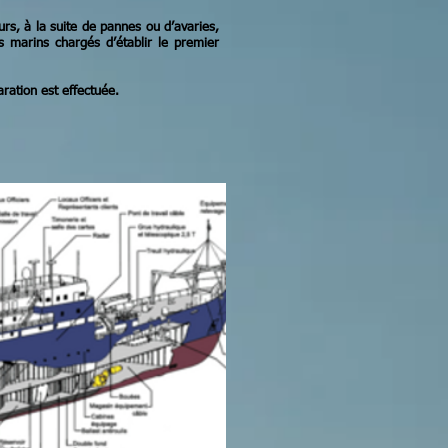
eurs, à la suite de pannes ou d’avaries,
s marins chargés d’établir le premier
ration est effectuée.