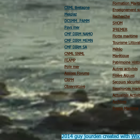
Formation Marit
CRML Bretagne
Enseignement su
Melglaz
Recherche
DCSMM PAMM
SHOM
Pays mer
IFREMER
CMF DIRM NAMO
Flotte maritime
CMF DIRM MEMN
Tourisme Littoral
CMF DIRM SA
Météo
CNML SNML
Marétique
FEAMP
Patrimoine Histo
Pole mer
Autres activités
Assises Forums
Filière Algues
CRPM
Secours sécurit
Observatoire
Ressources mari
Actualités Activi
Archives
Presse Maritime
2014 guy jourden created with
Wix