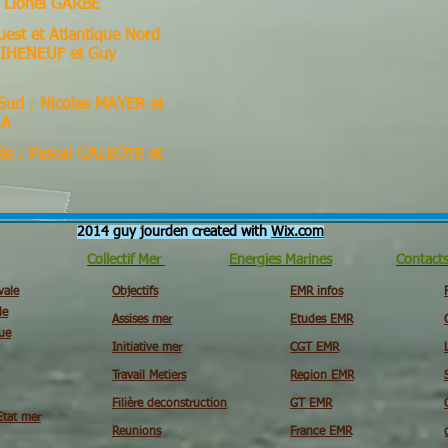
t Lionel GARBE
est et Atlantique Nord
UIHENEUF et Guy
 Sud : Nicolas MAYER et
LA
ée : Pascal GALEOTE et
2014 guy jourden created with
Wix.com
Collectif Mer
Energies Marines
Contact
vale
Objectifs
EMR infos
le
Assises mer
Etudes EMR
ue
Initiative mer
CGT EMR
Travail Metiers
Region EMR
Filière deconstruction
GT EMR
Etat mer
Reunions
France EMR