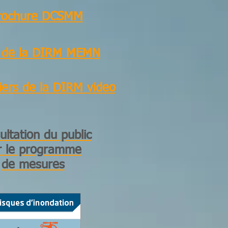
rochure DCSMM
e de la DIRM MEMN
iers de la DIRM video
ultation du public
r le programme
de mesures