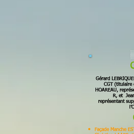
Gérard LEBRIQUER 
CGT
(titulair
HOAREAU, représen
R, et Jea
représentant sup
l’
Façade Manche ES