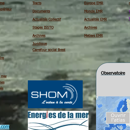
ime
Tracts
Europe EMR
périeur
Documents
Monde EMR
Actualités Collectif
Actualités EMR
Stages ISSTO
Archives
Archives
Metiers EMR
Juridique
Carrefour social Brest
ire
Observatoire
é mer
nes
tés
.com