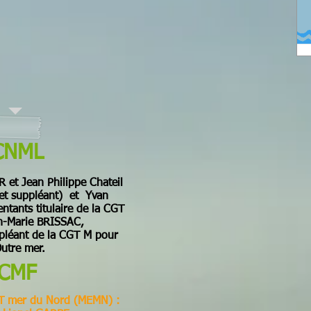
CNML
et Jean Philippe Chateil
e et suppléant) et Yvan
tants titulaire de la CGT
n-Marie BRISSAC,
pléant de la CGT M pour
Outre mer.
CMF
T mer du Nord (MEMN) :