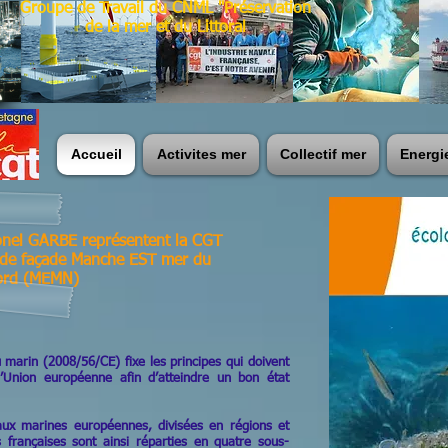
Groupe de Travail du CNML "Préservation
de la mer et du Littoral
Accueil
Activites mer
Collectif mer
Energi
ionel GARBE représentent la CGT
 de façade
Manche EST mer du
ord (MEMN)
u marin (2008/56/CE) fixe les principes qui doivent
’Union européenne afin d’atteindre un bon état
aux marines européennes, divisées en régions et
françaises sont ainsi réparties en quatre sous-