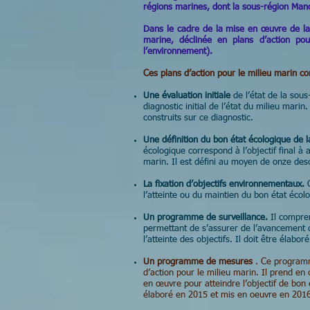
régions marines, dont la sous-région Man
Dans le cadre de la mise en œuvre de la 
marine, déclinée en plans d’action po
l’environnement).
Ces plans d’action pour le milieu marin c
Une évaluation initiale
de l’état de la sou
diagnostic initial de l’état du milieu mari
construits sur ce diagnostic.
Une définition du bon état écologique de 
écologique correspond à l’objectif final à 
marin. Il est défini au moyen de onze desc
La fixation d’objectifs environnementaux.
l’atteinte ou du maintien du bon état écol
Un programme de surveillance.
Il compre
permettant de s’assurer de l’avancement 
l’atteinte des objectifs. Il doit être élabo
Un programme de mesures
. Ce programme
d’action pour le milieu marin. Il prend en
en œuvre pour atteindre l’objectif de bon 
élaboré en 2015 et mis en oeuvre en 2016