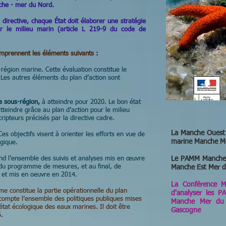
che - mer du Nord.
directive, chaque État doit élaborer une stratégie
ur le milieu marin (article L 219-9 du code de
omprennent les éléments suivants :
s-région marine. Cette évaluation constitue le
n. Les autres éléments du plan d’action sont
la sous-région,
à atteindre pour 2020. Le bon état
atteindre grâce au plan d’action pour le milieu
ripteurs précisés par la directive cadre.
La Manche Ouest B
Ces objectifs visent à orienter les efforts en vue de
marine Manche M
ogique.
nd l’ensemble des suivis et analyses mis en œuvre
Le PAMM Manche 
du programme de mesures, et au final, de
Manche Est Mer 
ré et mis en oeuvre en 2014.
La Conférence M
 constitue la partie opérationnelle du plan
d'analyser les 
 compte l’ensemble des politiques publiques mises
Manche Mer du 
état écologique des eaux marines. Il doit être
Gascogne
.