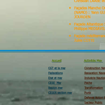
Christian LAABE e
Façades Manche Ou
(NAMO) : Yann G
JOURDEN
Façade Altantique
Philippe MEDIAVI
Façade méditerran
Jules COTTE
Accueil
Activités Mer
CGT et la mer
Construction Na
Federations
Reparation Nava
Etat et mer
Industrie Nautiq
CESE Mer
Peche
Region mer
Transformation
CESER section mer
Ports
Defense Action 
Secteur Public