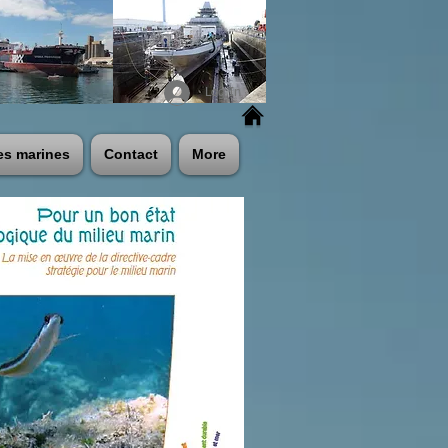
Log In
es marines
Contact
More