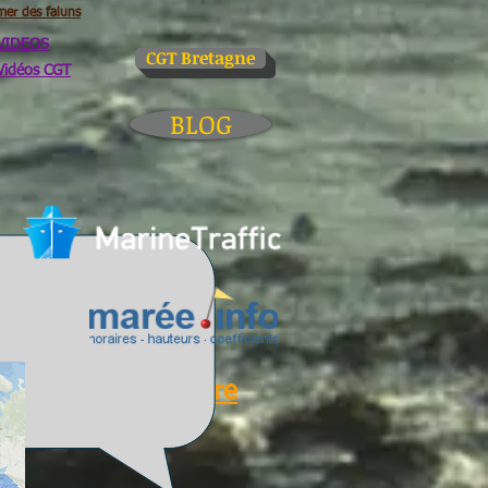
mer des faluns
VIDEOS
CGT Bretagne
Vidéos CGT
BLOG
Glossaire