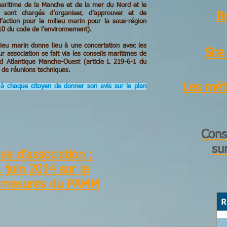
maritime de la Manche et de la mer du Nord et le
 sont chargés d’organiser, d’approuver et de
B
action pour le milieu marin pour la sous-région
0 du code de l’environnement).
ilieu marin donne lieu à une concertation avec les
Sit
r association se fait via les conseils maritimes de
 Atlantique Manche-Ouest (article L 219-6-1 du
n de réunions techniques.
Les mét
à chaque citoyen de donner son avis sur le plan
Cons
su
e d’association :
 juin 2014 sur le
 mesures du PAMM