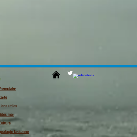
s
Formulaire
Carte
Liens utiles
Sites mer
Culturel
geologie bretonne