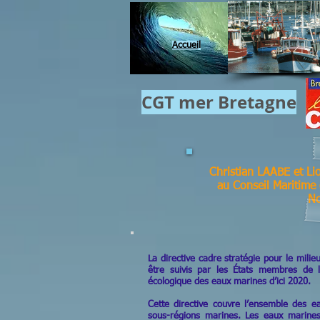
Accuei
l
CGT mer​ Bretagne
Christian LAABE et L
au Conseil Maritime
N
La directive cadre stratégie pour le milie
être suivis par les États membres de l
écologique des eaux marines d’ici 2020.
Cette directive couvre l’ensemble des e
sous-régions marines. Les eaux marines 