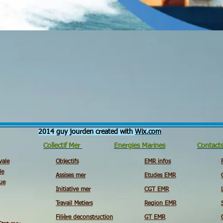
2014 guy jourden created with
Wix.com
Collectif Mer
Energies Marines
Contact
vale
Objectifs
EMR infos
le
Assises mer
Etudes EMR
ue
Initiative mer
CGT EMR
Travail Metiers
Region EMR
Filière deconstruction
GT EMR