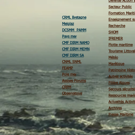
Defense Action 
Secteur Public
Formation Marit
CRML Bretagne
Enseignement su
Melglaz
Recherche
DCSMM PAMM
SHOM
Pays mer
IFREMER
CMF DIRM NAMO
Flotte maritime
CMF DIRM MEMN
Tourisme Littoral
CMF DIRM SA
Météo
CNML SNML
Marétique
FEAMP
Patrimoine Histo
Pole mer
Autres activités
Assises Forums
Filière Algues
CRPM
Secours sécurit
Observatoire
Ressources mari
Actualités Activi
Archives
Presse Maritime