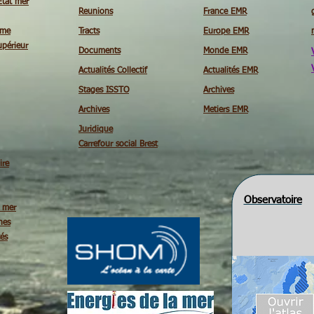
Etat mer
Reunions
France EMR
ime
Tracts
Europe EMR
périeur
Documents
Monde EMR
Actualités Collectif
Actualités EMR
Stages ISSTO
Archives
Archives
Metiers EMR
Juridique
Carrefour social Brest
ire
Observatoire
é mer
nes
tés