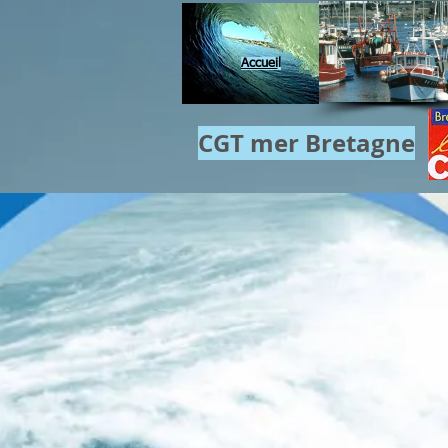
Accuei
l
CGT mer​ Bretagne