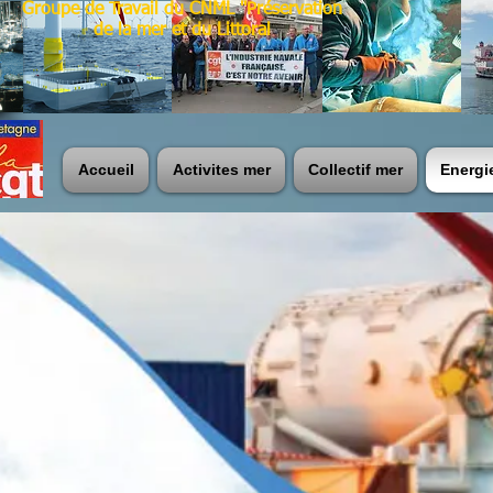
Groupe de Travail du CNML "Préservation
de la mer et du Littoral
Accueil
Activites mer
Collectif mer
Energi