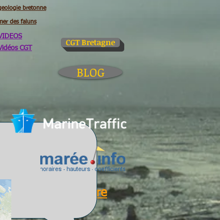
geologie bretonne
mer des faluns
VIDEOS
CGT Bretagne
Vidéos CGT
BLOG
Glossaire