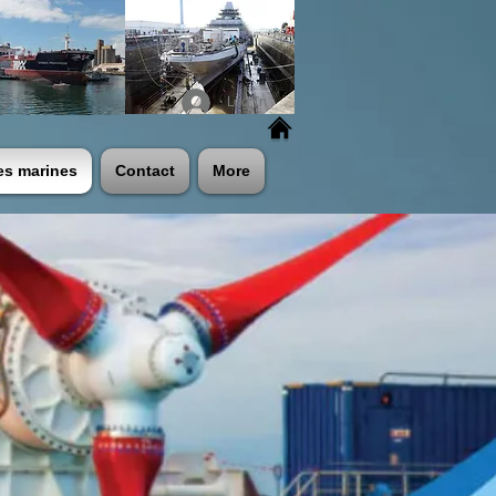
Log In
es marines
Contact
More