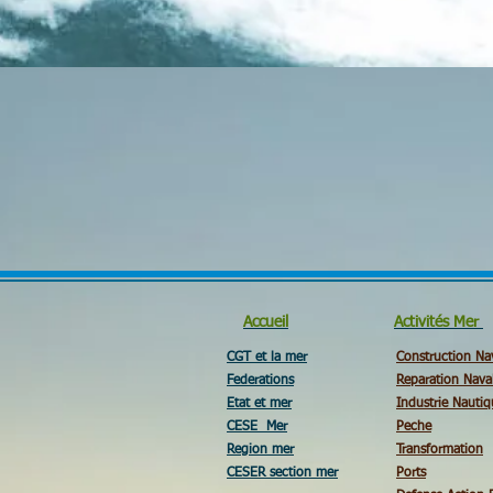
Accueil
Activités Mer
CGT et la mer
Construction Na
Federations
Reparation Nava
Etat et mer
Industrie Nautiq
CESE Mer
Peche
Region mer
Transformation
CESER section mer
Ports