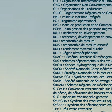
OIT : Organisation Internationale du Trav
ONG : Organisation Non Gouvernementa
OP : Organisations de Producteurs
ORPG : Organisations Régionales de Ges
PMI : Politique Maritime Intégrée
PO : Programme opérationnel
PPC : Plans de production et de Commerc
PGPM : plan gestion des poissons migrat
R&D : Recherche et Développement
RDI : recherche, développement et innov
RM : responsable de mesure
RMA : responsable de mesure associé
RMD : rendement maximal durable
RUP : Région ultrapériphérique
SDAGE : Schéma Directeur d’Aménagemen
SDS : schémas départementaux des struc
SHOM : Service Hydrographique de la M
SNCM : Société Nationale Corse Méditér
SNML : Stratégie Nationale de la Mer et d
SNPAM CGT : Syndicat National des Perso
SNSM : Société Nationale de Sauvetage 
SRDAM : Schéma Régional de Développem
STCW-F : Convention internationale sur 
de pêche, de délivrance des brevets et de
STG : spécialité traditionnelle garantie
SYPAGUA : Syndicat des Producteurs Aq
SYSAAF : syndicat des sélectionneurs avi
TPE : Très Petite Entreprise