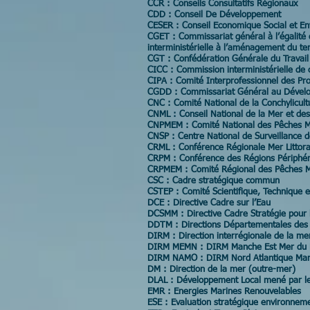
CCR : Conseils Consultatifs Régionaux
CDD : Conseil De Développement
CESER : Conseil Economique Social et E
CGET : Commissariat général à l’égalité 
interministérielle à l’aménagement du terri
CGT : Confédération Générale du Travail
CICC : Commission interministérielle de 
CIPA : Comité Interprofessionnel des Pro
CGDD : Commissariat Général au Dével
CNC : Comité National de la Conchylicult
CNML : Conseil National de la Mer et des
CNPMEM : Comité National des Pêches Ma
CNSP : Centre National de Surveillance 
CRML : Conférence Régionale Mer Littor
CRPM : Conférence des Régions Périphér
CRPMEM : Comité Régional des Pêches Ma
CSC : Cadre stratégique commun
CSTEP : Comité Scientifique, Technique 
DCE : Directive Cadre sur l’Eau
DCSMM : Directive Cadre Stratégie pour 
DDTM : Directions Départementales des T
DIRM : Direction interrégionale de la me
DIRM MEMN : DIRM Manche Est Mer du
DIRM NAMO : DIRM Nord Atlantique Ma
DM : Direction de la mer (outre-mer)
DLAL : Développement Local mené par le
EMR : Energies Marines Renouvelables
ESE : Evaluation stratégique environnem