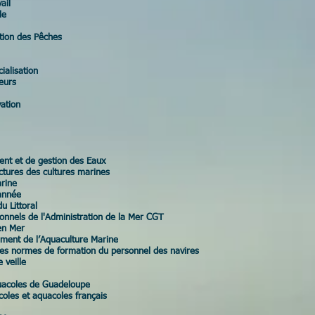
ail
le
tion des Pêches
ialisation
eurs
ation
t et de gestion des Eaux
tures des cultures marines
arine
année
u Littoral
nnels de l'Administration de la Mer CGT
en Mer
ent de l’Aquaculture Marine
les normes de formation du personnel des navires
 veille
uacoles de Guadeloupe
coles et aquacoles français