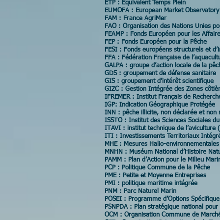
ETP : Equivalent Temps Plein
EUMOFA : European Market Observatory f
FAM : France AgriMer
FAO : Organisation des Nations Unies pour
FEAMP : Fonds Européen pour les Affaire
FEP : Fonds Européen pour la Pêche
FESI : Fonds européens structurels et d’
FFA : Fédération Française de l’aquacult
GALPA : groupe d’action locale de la pêc
GDS : groupement de défense sanitaire
GIS : groupement d’intérêt scientifique
GIZC : Gestion Intégrée des Zones côtiè
IFREMER : Institut Français de Recherche
IGP: Indication Géographique Protégée
INN : pêche illicite, non déclarée et no
ISSTO : Institut des Sciences Sociales du
ITAVI : institut technique de l’aviculture
ITI : Investissements Territoriaux Intégr
MHE : Mesures Halio-environnementales
MNHN : Muséum National d’Histoire Natu
PAMM : Plan d’Action pour le Milieu Mari
PCP : Politique Commune de la Pêche
PME : Petite et Moyenne Entreprises
PMI : politique maritime intégrée
PNM : Parc Naturel Marin
POSEI : Programme d’Options Spécifique à
PSNPDA : Plan stratégique national pour
OCM : Organisation Commune de March