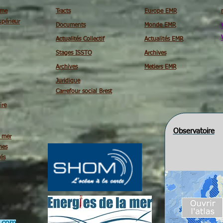
ime
Tracts
Europe EMR
périeur
Documents
Monde EMR
Actualités Collectif
Actualités EMR
Stages ISSTO
Archives
Archives
Metiers EMR
Juridique
Carrefour social Brest
ire
Observatoire
é mer
nes
tés