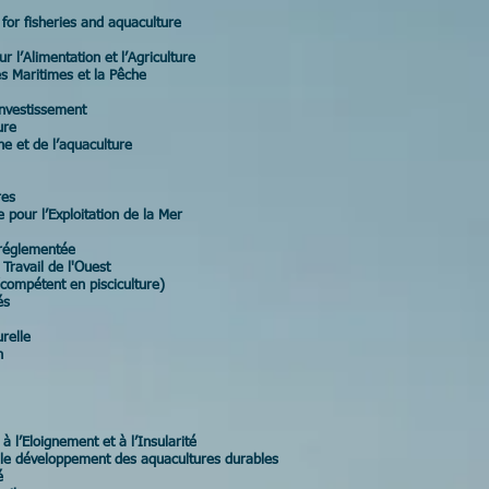
or fisheries and aquaculture
 l’Alimentation et l’Agriculture
s Maritimes et la Pêche
investissement
ure
he et de l’aquaculture
res
 pour l’Exploitation de la Mer
n réglementée
 Travail de l'Ouest
 (compétent en pisciculture)
és
relle
n
 l’Eloignement et à l’Insularité
 le développement des aquacultures durables
é