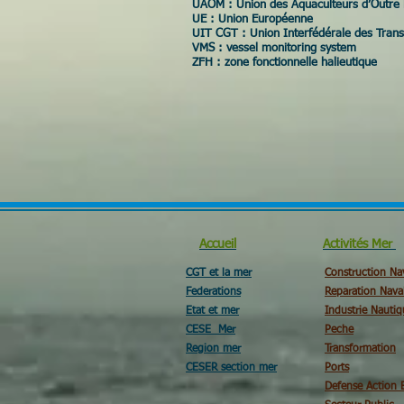
UAOM : Union des Aquaculteurs d’Outre
UE : Union Européenne
UIT CGT : Union Interfédérale des Tra
VMS : vessel monitoring system
ZFH : zone fonctionnelle halieutique
Accueil
Activités Mer
CGT et la mer
Construction Na
Federations
Reparation Nava
Etat et mer
Industrie Nautiq
CESE Mer
Peche
Region mer
Transformation
CESER section mer
Ports
Defense Action 