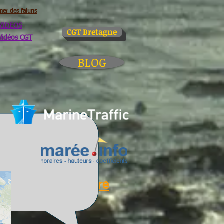
mer des faluns
VIDEOS
CGT Bretagne
Vidéos CGT
BLOG
Glossaire