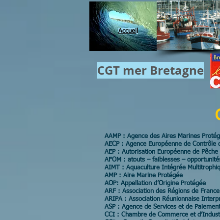
Accuei
l
CGT mer​ Bretagne
AAMP : Agence des Aires Marines Proté
AECP : Agence Européenne de Contrôle 
AEP : Autorisation Européenne de Pêche
AFOM : atouts – faiblesses – opportunit
AIMT : Aquaculture Intégrée Multitrophi
AMP : Aire Marine Protégée
AOP: Appellation d’Origine Protégée
ARF : Association des Régions de France
ARIPA : Association Réunionnaise Interpr
ASP : Agence de Services et de Paiemen
CCI : Chambre de Commerce et d’Indust