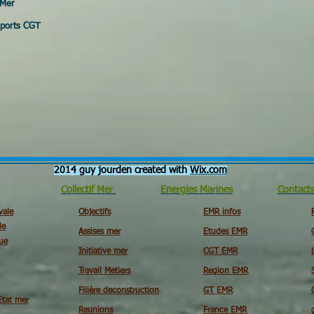
 Mer
nsports CGT
2014 guy jourden created with
Wix.com
Collectif Mer
Energies Marines
Contact
vale
Objectifs
EMR infos
le
Assises mer
Etudes EMR
ue
Initiative mer
CGT EMR
Travail Metiers
Region EMR
Filière deconstruction
GT EMR
Etat mer
Reunions
France EMR