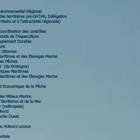
nvironnemental Régional
des territoires (ex-DATAR, Délégation
toire et à l’attractivité régionale)
coordination des contrôles
duits de l’Aquaculture
oppement Durable
ure
 Littoraux
ritimes et des Elevages Marins
des Pêches
al (de Bretagne)
iques Maritimes
ritimes et des Elevages Marins
et Economique de la Pêche
les Milieux Marins
erritoires et de la Mer
r (métropole)
 Nord
nche Ouest
s Acteurs Locaux
entale