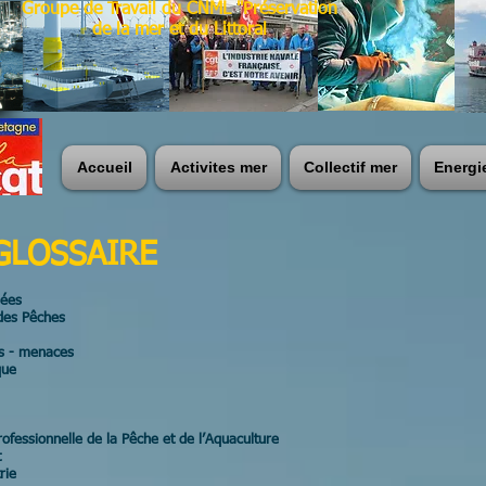
Groupe de Travail du CNML "Préservation
de la mer et du Littoral
Accueil
Activites mer
Collectif mer
Energi
GLOSSAIRE
gées
des Pêches
és - menaces
que
ofessionnelle de la Pêche et de l’Aquaculture
t
rie