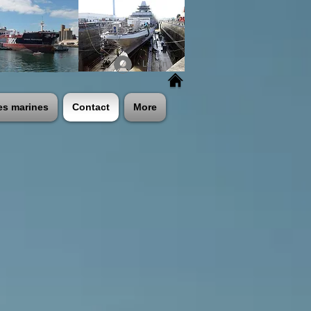
Log In
es marines
Contact
More