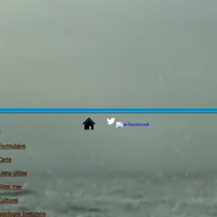
s
Formulaire
Carte
Liens utiles
Sites mer
Culturel
geologie bretonne