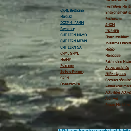
Secteur Public
Formation Marit
CRML Bretagne
Enseignement su
Melglaz
Recherche
DCSMM PAMM
SHOM
Pays mer
IFREMER
CMF DIRM NAMO
Flotte maritime
CMF DIRM MEMN
Tourisme Littoral
CMF DIRM SA
Météo
CNML SNML
Marétique
FEAMP
Patrimoine Histo
Pole mer
Autres activités
Assises Forums
Filière Algues
CRPM
Secours sécurit
Observatoire
Ressources mari
Actualités Activi
Archives
Presse Maritime