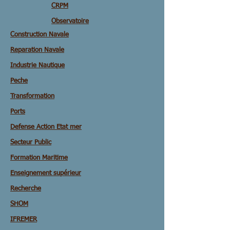
CRPM
Observatoire
Construction Navale
Reparation Navale
Industrie Nautique
Peche
Transformation
Ports
Defense Action Etat mer
Secteur Public
Formation Maritime
Enseignement supérieur
Recherche
SHOM
IFREMER