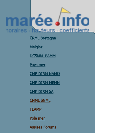
CRML Bretagne
Melglaz
DCSMM PAMM
Pays mer
CMF DIRM NAMO
CMF DIRM MEMN
CMF DIRM SA
CNML SNML
FEAMP
Pole mer
Assises Forums