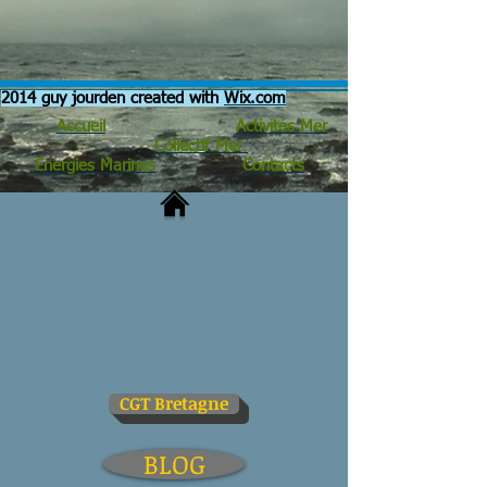
2014 guy jourden created with
Wix.com
Accueil
Activités Mer
Collectif Mer
Energies Marines
Contacts
CGT Bretagne
BLOG