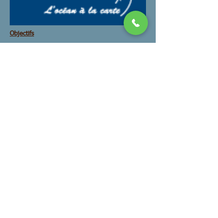
Objectifs
Assises mer
Initiative mer
Travail Metiers
Filière deconstruction
Reunions
Tracts
Documents
Actualités Collectif
Stages ISSTO
Archives
Juridique