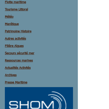
Flotte maritime
Tourisme Littoral
Météo
Marétique
Patrimoine Histoire
Autres activités
Filière Algues
Secours sécurité mer
Ressources marines
Actualités Activités
Archives
Presse Maritime