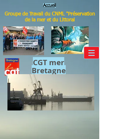
Accuei
l
Groupe de Travail du CNML "Préservation
de la mer et du Littoral
CGT mer​
Bretagne