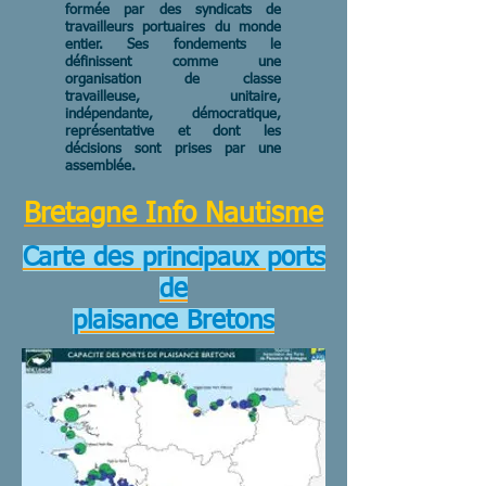
formée par des syndicats de
travailleurs portuaires du monde
entier. Ses fondements le
définissent comme une
organisation de classe
travailleuse, unitaire,
indépendante, démocratique,
représentative et dont les
décisions sont prises par une
assemblée.
Bretagne Info Nautisme
Carte des principaux ports
de
plaisance Bretons