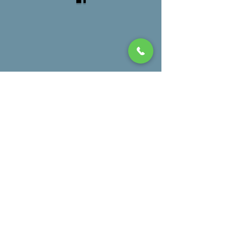
CGT Bretagne
BLOG
Glossaire
2014 guy jourden created with
Wix.com