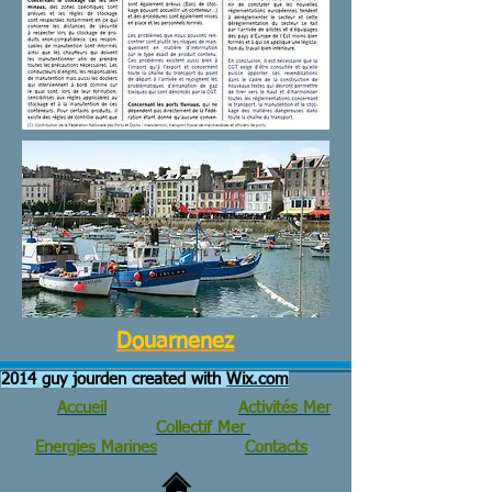
Douarnenez
2014 guy jourden created with
Wix.com
Accueil
Activités Mer
Collectif Mer
Energies Marines
Contacts