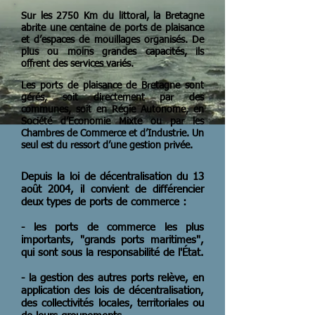
Sur les 2750 Km du littoral, la Bretagne
abrite une centaine de ports de plaisance
et d’espaces de mouillages organisés. De
plus ou moins grandes capacités, ils
offrent des services variés.
Les ports de plaisance de Bretagne sont
gérés, soit directement par des
communes, soit en Régie Autonome, en
Société d’Economie Mixte ou par les
Chambres de Commerce et d’Industrie. Un
seul est du ressort d’une gestion privée.
Depuis la loi de décentralisation du 13
août 2004, il convient de différencier
deux types de ports de commerce :
- les ports de commerce les plus
importants, "grands ports maritimes",
qui sont sous la responsabilité de l'État.
- la gestion des autres ports relève, en
application des lois de décentralisation,
des collectivités locales, territoriales ou