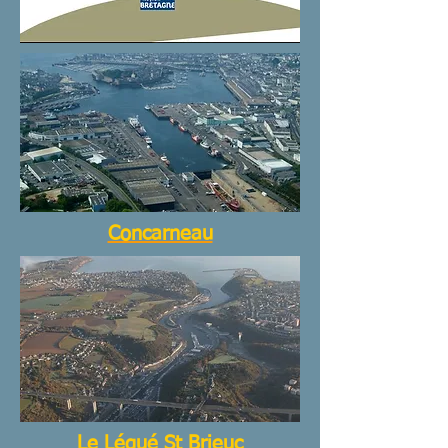
Concarneau
Le Légué St Brieuc