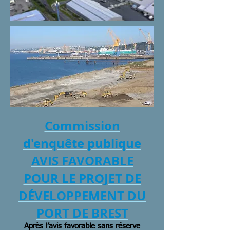
Commission
d'enquête publique
AVIS FAVORABLE
POUR LE PROJET DE
DÉVELOPPEMENT DU
PORT DE BREST
Après l’avis favorable sans réserve