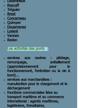
Lézardrieux
Roscoff
Tréguier
Brest
Concarneau
Quimper
Douarnenez
Lorient
Vannes
Redon
Les activités des ports :
services aux navires : pilotage,
remorquage, avitaillement
(approvisionnement pour le
fonctionnement, l'entretien ou la vie à
bord)...
services aux marchandises :
manutention pour le chargement et le
déchargement
fonctions commerciales liées au
transport maritime et au commerce
international : agents maritimes,
logisticiens, transitaires,