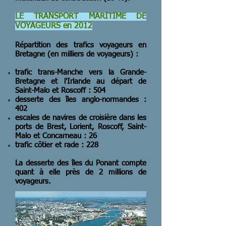
LE TRANSPORT MARITIME DE
VOYAGEURS en 2012
Répartition des trafics voyageurs en
Bretagne (en milliers de voyageurs) :
trafic trans-Manche vers la Grande-
Bretagne et l'Irlande au départ de
Saint-Malo et Roscoff : 504
desserte des îles anglo-normandes :
402
escales de navires de croisière dans les
ports de Brest, Lorient, Roscoff, Saint-
Malo et Concarneau : 26
trafic côtier et rade : 228
La desserte des îles du Ponant compte
quant à elle près de 2 millions de
voyageurs.