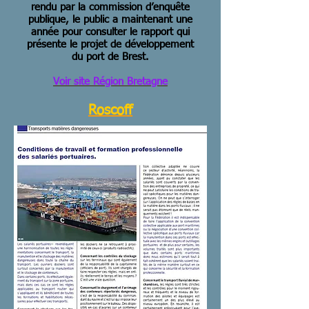
rendu par la commission d’enquête
publique, le public a maintenant une
année pour consulter le rapport qui
présente le projet de développement
du port de Brest.
Voir site Région Bretagne
Roscoff