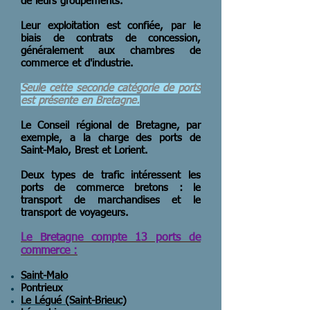
de leurs groupements.
Leur exploitation est confiée, par le
biais de contrats de concession,
généralement aux chambres de
commerce et d'industrie.
Seule cette seconde catégorie de ports
est présente en Bretagne.
Le Conseil régional de Bretagne, par
exemple, a la charge des ports de
Saint-Malo, Brest et Lorient.
Deux types de trafic intéressent les
ports de commerce bretons : le
transport de marchandises et le
transport de voyageurs.
Le Bretagne compte 13 ports de
commerce :
Saint-Malo
Pontrieux
Le Légué (Saint-Brieuc)