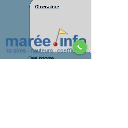
Observatoire
CRML Bretagne
Melglaz
DCSMM PAMM
Pays mer
CMF DIRM NAMO
CMF DIRM MEMN
CMF DIRM SA
CNML SNML
FEAMP