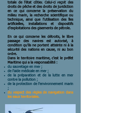
totale de l’état côtier. Celui-ci reçoit des
droits de pêche et des droits de juridiction
en ce qui concerne la préservation du
milieu marin, la recherche scientifique ou
technique, ainsi que l’utilisation des îles
artificielles, installations et dispositifs
d’exploitations des gisements de pétrole.
En ce qui concerne les détroits, le libre
passage des navires est autorisé, à
condition qu’ils ne portent atteinte ni à la
sécurité des nations en cause, ni au bon
ordre.
Dans le territoire maritime, c’est le préfet
Maritime qui a la responsabilité :
du sauvetage en mer ;
de l’aide médicale en mer ;
de la préparation et de la lutte en mer
contre la pollution ;
de la protection de l’environnement marin
;
du respect des règles de navigation dans
les eaux territoriales.