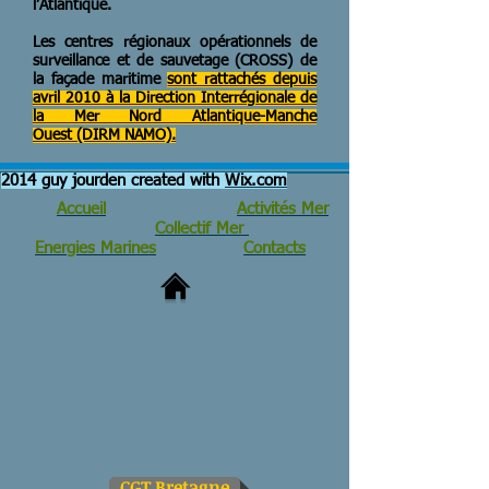
l’Atlantique.
Les centres régionaux opérationnels de
surveillance et de sauvetage (CROSS) de
la façade maritime
sont rattachés depuis
avril 2010 à la Direction Interrégionale de
la Mer Nord Atlantique-Manche
Ouest (DIRM NAMO).
2014 guy jourden created with
Wix.com
Accueil
Activités Mer
Collectif Mer
Energies Marines
Contacts
CGT Bretagne