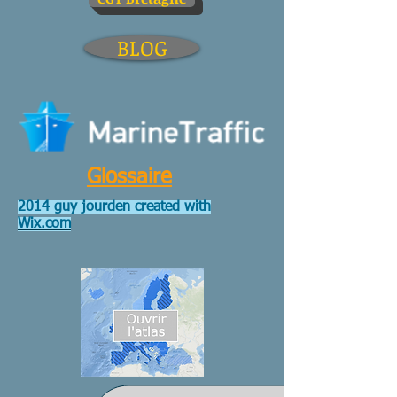
BLOG
Glossaire
2014 guy jourden created with
Wix.com