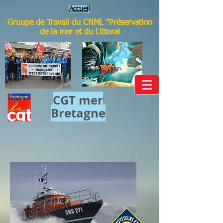
Accuei
l
Groupe de Travail du CNML "Préservation
de la mer et du Littoral
CGT mer​
Bretagne