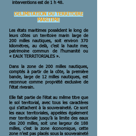
interventions est de 1 h 48.
DELIMITATION DU TERRITOIRE
MARITIME
Les états maritimes possèdent le long de
leurs côtes un territoire marin large de
200 milles nautiques, soit environ 370
kilomètres, au delà, c’est la haute mer,
patrimoine commun de l’humanité ou
« EAUX TERRITORIALES ».
Dans la zone de 200 milles nautiques,
comptés à partir de la côte, la première
bande, large de 12 milles nautiques, est
reconnue comme propriété exclusive de
l’état riverain.
Elle fait partie de l’état au même titre que
le sol territorial, avec tous les caractères
qui s’attachent à la souveraineté. Ce sont
les eaux territoriales, appelées également
mer territoriale jusqu’à la limite des eaux
des 200 milles, soit une largeur de 188
milles, c’est la zone économique, cette
zone n’est pas placés sous la souveraineté