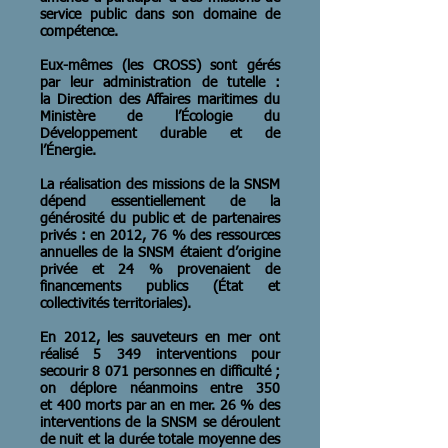
service public dans son domaine de
compétence.
Eux-mêmes (les CROSS) sont gérés
par leur administration de tutelle :
la Direction des Affaires maritimes du
Ministère de l’Écologie du
Développement durable et de
l’Énergie.
La réalisation des missions de la SNSM
dépend essentiellement de la
générosité du public et de partenaires
privés : en 2012, 76 % des ressources
annuelles de la SNSM étaient d’origine
privée et 24 % provenaient de
financements publics (État et
collectivités territoriales).
En 2012, les sauveteurs en mer ont
réalisé 5 349 interventions pour
secourir 8 071 personnes en difficulté ;
on déplore néanmoins entre 350
et 400 morts par an en mer. 26 % des
interventions de la SNSM se déroulent
de nuit et la durée totale moyenne des