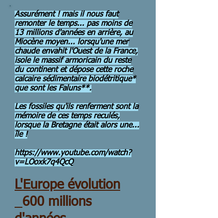
Assurément ! mais il nous faut
remonter le temps... pas moins de
13 millions d'années en arrière, au
Miocène moyen... lorsqu'une mer
chaude envahit l'Ouest de la France,
isole le massif armoricain du reste
du continent et dépose cette roche
calcaire sédimentaire biodétritique*
que sont les Faluns**.
Les fossiles qu'ils renferment sont la
mémoire de ces temps reculés,
lorsque la Bretagne était alors une...
île !
https://www.youtube.com/watch?
v=LOoxk7q4QcQ
L'Europe évolution
600 millions