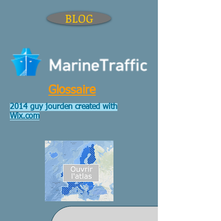
BLOG
Glossaire
2014 guy jourden created with
Wix.com