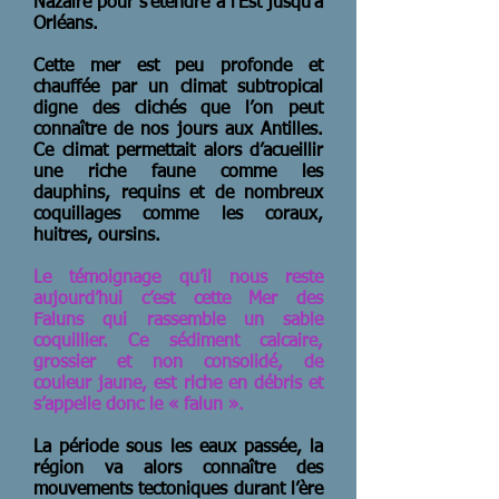
Nazaire pour s’étendre à l’Est jusqu’à
Orléans.
Cette mer est peu profonde et
chauffée par un climat subtropical
digne des clichés que l’on peut
connaître de nos jours aux Antilles.
Ce climat permettait alors d’acueillir
une riche faune comme les
dauphins, requins et de nombreux
coquillages comme les coraux,
huitres, oursins.
Le témoignage qu’il nous reste
aujourd’hui c’est cette Mer des
Faluns qui rassemble un sable
coquillier. Ce sédiment calcaire,
grossier et non consolidé, de
couleur jaune, est riche en débris et
s’appelle donc le « falun ».
La période sous les eaux passée, la
région va alors connaître des
mouvements tectoniques durant l’ère