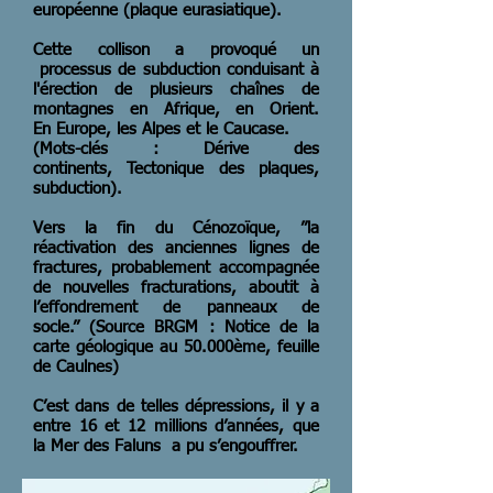
européenne (plaque eurasiatique).
Cette collison a provoqué un
processus de subduction conduisant à
l'érection de plusieurs chaînes de
montagnes en Afrique, en Orient.
En Europe, les Alpes et le Caucase.
(Mots-clés : Dérive des
continents, Tectonique des plaques,
subduction).
Vers la fin du Cénozoïque, ’’la
réactivation des anciennes lignes de
fractures, probablement accompagnée
de nouvelles fracturations, aboutit à
l’effondrement de panneaux de
socle.’’ (Source BRGM : Notice de la
carte géologique au 50.000ème, feuille
de Caulnes)
C’est dans de telles dépressions, il y a
entre 16 et 12 millions d’années, que
la Mer des Faluns a pu s’engouffrer.