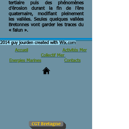
tertiaire puis des phénomènes
d’érosion durant la fin de l’ère
quaternaire, modifiant pleinement
les vallées. Seules quelques vallées
Bretonnes vont garder les traces du
« falun ».
2014 guy jourden created with
Wix.com
Accueil
Activités Mer
Collectif Mer
Energies Marines
Contacts
CGT Bretagne