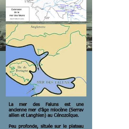
La mer des Faluns est une
ancienne mer d'âge miocène (Serrav
allien et Langhien) au Cénozoïque.
Peu profonde, située sur le plateau