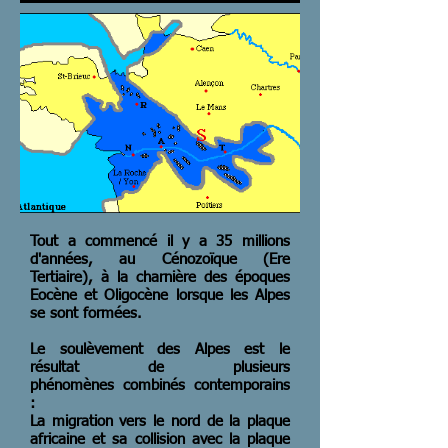
Tout a commencé il y a 35 millions
d'années, au Cénozoïque (Ere
Tertiaire), à la charnière des époques
Eocène et Oligocène lorsque les Alpes
se sont formées.
Le soulèvement des Alpes est le
résultat de plusieurs
phénomènes combinés contemporains
:
La migration vers le nord de la plaque
africaine et sa collision avec la plaque