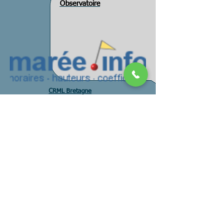
Observatoire
CRML Bretagne
Melglaz
DCSMM PAMM
Pays mer
CMF DIRM NAMO
CMF DIRM MEMN
CMF DIRM SA
CNML SNML
FEAMP