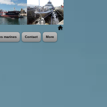
Log In
es marines
Contact
More