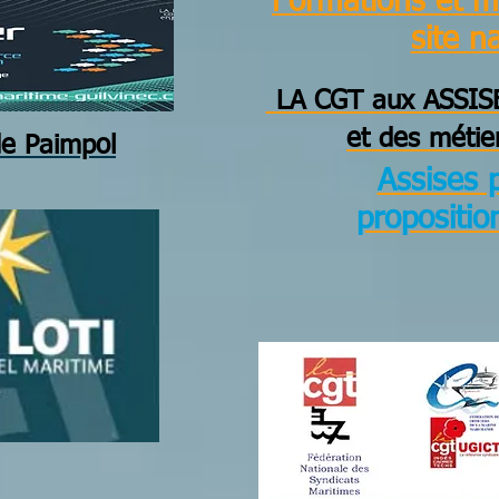
Formations et m
site n
LA CGT aux ASSISE
et des métie
de Paimpol
Assises p
propositio