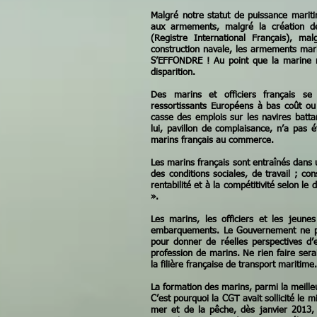
Malgré notre statut de puissance mariti
aux armements, malgré la création d
(Registre International Français), mal
construction navale, les armements mari
S’EFFONDRE ! Au point que la marine 
disparition.
Des marins et officiers français se
ressortissants Européens à bas coût ou 
casse des emplois sur les navires battan
lui, pavillon de complaisance, n’a pas 
marins français au commerce.
Les marins français sont entraînés dans 
des conditions sociales, de travail ; co
rentabilité et à la compétitivité selon le
».
Les marins, les officiers et les jeune
embarquements. Le Gouvernement ne peu
pour donner de réelles perspectives d’
profession de marins. Ne rien faire ser
la filière française de transport maritime.
La formation des marins, parmi la meille
C’est pourquoi la CGT avait sollicité le m
mer et de la pêche, dès janvier 2013, 