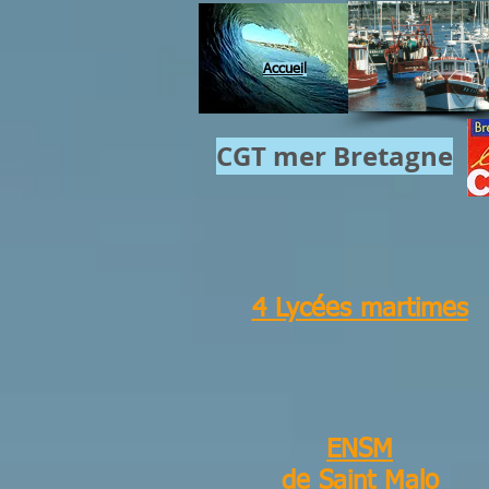
Accuei
l
CGT mer​ Bretagne
4 Lycées martimes
ENSM
de Saint Malo