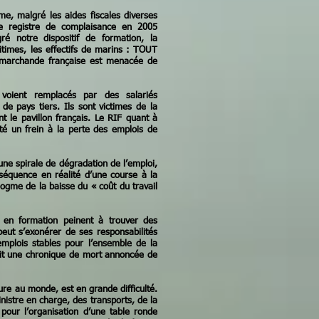
me, malgré les aides fiscales diverses
e registre de complaisance en 2005
gré notre dispositif de formation, la
times, les effectifs de marins : TOUT
marchande française est menacée de
 voient remplacés par des salariés
de pays tiers. Ils sont victimes de la
t le pavillon français. Le RIF quant à
été un frein à la perte des emplois de
une spirale de dégradation de l’emploi,
nséquence en réalité d’une course à la
 dogme de la baisse du « coût du travail
s en formation peinent à trouver des
t s’exonérer de ses responsabilités
emplois stables pour l’ensemble de la
ait une chronique de mort annoncée de
ure au monde, est en grande difficulté.
inistre en charge, des transports, de la
pour l’organisation d’une table ronde