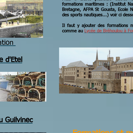
formations maritimes : (Institut 
Bretagne, AFPA St Gousta, Ecole Na
des sports nautiques...) voir ci des
Il faut y ajouter des formations m
comme au
Lycée de Bréhoulou à F
ation
 d'Etel
u Guilvinec