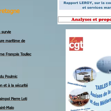
retagne
 survie
eure maritime de
me François Toullec
 du Poulmic
n et à la sécurité
impol Pierre Loti
aint-Malo