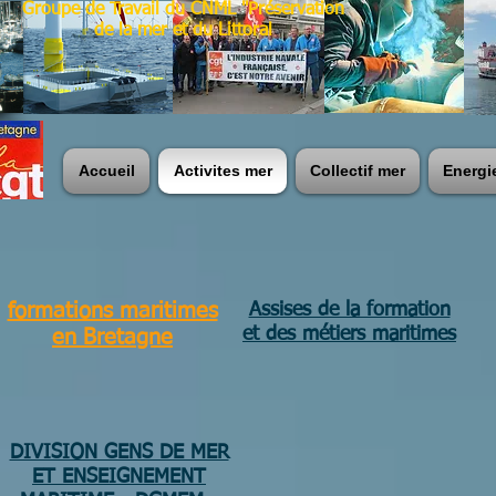
Groupe de Travail du CNML "Préservation
de la mer et du Littoral
Accueil
Activites mer
Collectif mer
Energi
formations maritimes
Assises de la formation
et des métiers maritimes
en Bretagne
DIVISION GENS DE MER
ET ENSEIGNEMENT