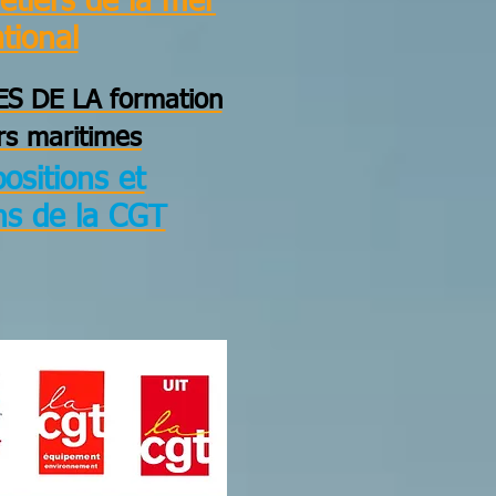
étiers de la mer
ational
S DE LA formation
rs maritimes
ositions et
ns de la CGT