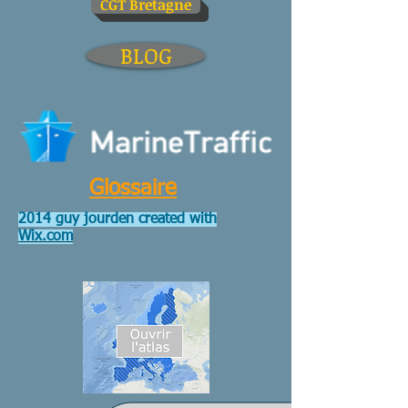
CGT Bretagne
BLOG
Glossaire
2014 guy jourden created with
Wix.com