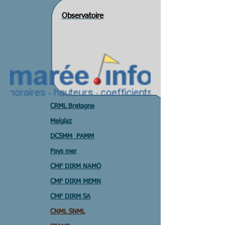
Observatoire
CRML Bretagne
Melglaz
DCSMM PAMM
Pays mer
CMF DIRM NAMO
CMF DIRM MEMN
CMF DIRM SA
CNML SNML