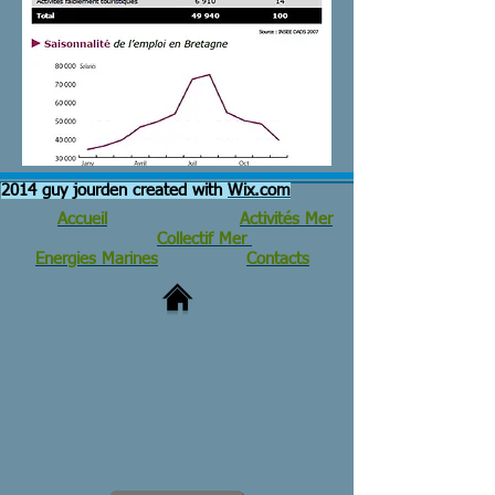
2014 guy jourden created with
Wix.com
Accueil
Activités Mer
Collectif Mer
Energies Marines
Contacts