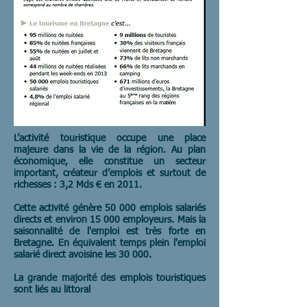
L’activité touristique occupe une place
majeure dans la vie de la région. Au plan
économique, elle constitue un secteur
important, créateur d’emplois et surtout de
richesses : 3,2 Mds € en 2011.
Cette activité génère 50 000 emplois salariés
directs et environ 15 000 employeurs. Mais la
saisonnalité de l'emploi est très forte en
Bretagne.
En équivalent temps plein l'emploi
salarié direct avoisine les 30 000.
La grande majorité des emplois touristiques
sont liés au littoral