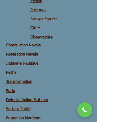
FEAMP
Pole mer
Assises Forums
CRPM
Observatoire
Construction Navale
Reparation Navale
Industrie Nautique
Peche
Transformation
Ports
Defense Action Etat mer
Secteur Public
Formation Maritime
Enseignement supérieur