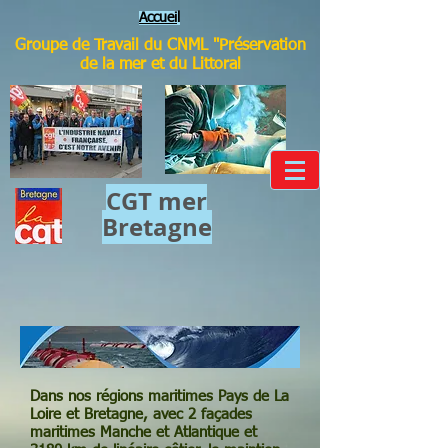
Accuei
l
Groupe de Travail du CNML "Préservation
de la mer et du Littoral
CGT mer​
Bretagne
Dans nos régions maritimes Pays de La
Loire et Bretagne, avec 2 façades
maritimes Manche et Atlantique et