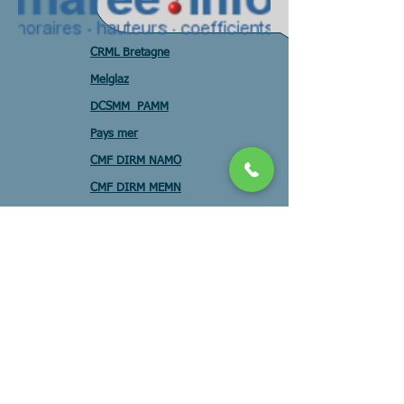
CRML Bretagne
Melglaz
DCSMM PAMM
Pays mer
CMF DIRM NAMO
CMF DIRM MEMN
CMF DIRM SA
CNML SNML
FEAMP
Pole mer
Assises Forums
CRPM
Observatoire
Construction Navale