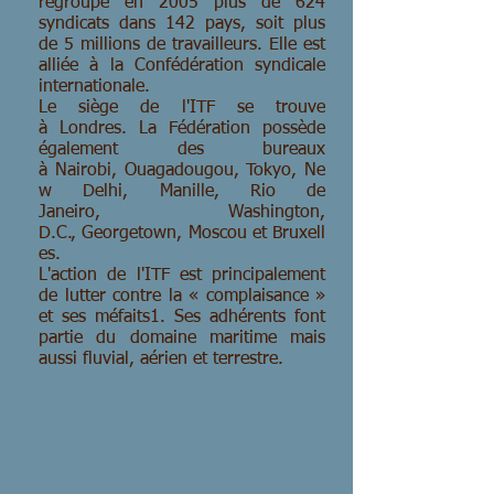
regroupe en 2005 plus de 624
syndicats dans 142 pays, soit plus
de 5 millions de travailleurs. Elle est
alliée à la Confédération syndicale
internationale.
Le siège de l'ITF se trouve
à Londres. La Fédération possède
également des bureaux
à Nairobi, Ouagadougou, Tokyo, Ne
w Delhi, Manille, Rio de
Janeiro, Washington,
D.C., Georgetown, Moscou et Bruxell
es.
L'action de l'ITF est principalement
de lutter contre la « complaisance »
et ses méfaits1. Ses adhérents font
partie du domaine maritime mais
aussi fluvial, aérien et terrestre.