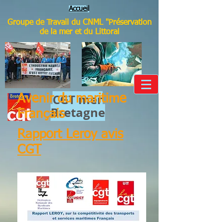
Accuei
l
Groupe de Travail du CNML "Préservation
de la mer et du Littoral
CGT mer​
Avenir du maritime
Bretagne
Français
Rapport Leroy avis
CGT