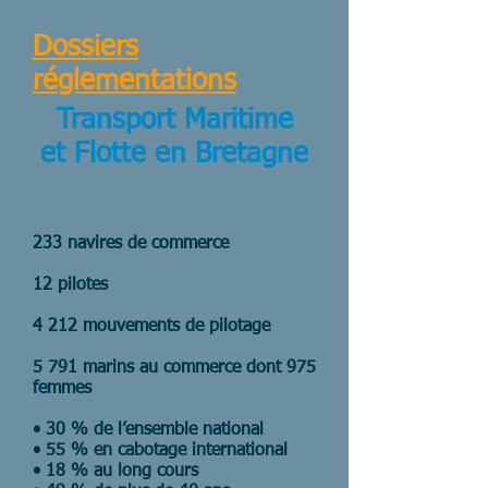
Dossiers
réglementations
Transport Maritime
et Flotte en Bretagne
233 navires de commerce
12 pilotes
4 212 mouvements de pilotage
5 791 marins au commerce dont 975
femmes
• 30 % de l’ensemble national
• 55 % en cabotage international
• 18 % au long cours