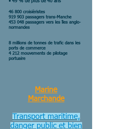
• 49 % de plus de 40 ans
46 800 croisièristes
919 903 passagers trans-Manche
453 048 passagers vers les îles anglo-
normandes
8 millions de tonnes de trafic dans les
ports de commerce
4 212 mouvements de pilotage
portuaire
Marine
Marchande
Transport maritime,
danger public et bien