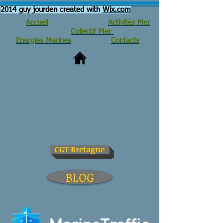
2014 guy jourden created with
Wix.com
Accueil
Activités Mer
Collectif Mer
Energies Marines
Contacts
CGT Bretagne
BLOG