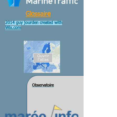
Glossaire
2014 guy jourden created with
Wix.com
Observatoire