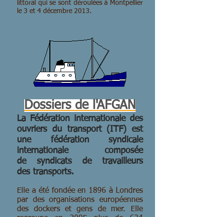
littoral qui se sont déroulées à Montpellier
le 3 et 4 décembre 2013.
Dossiers de l'AFGAN
La Fédération internationale des
ouvriers du transport (ITF) est
une fédération syndicale
internationale composée
de syndicats de travailleurs
des transports.
Elle a été fondée en 1896 à Londres
par des organisations européennes
des dockers et gens de mer. Elle