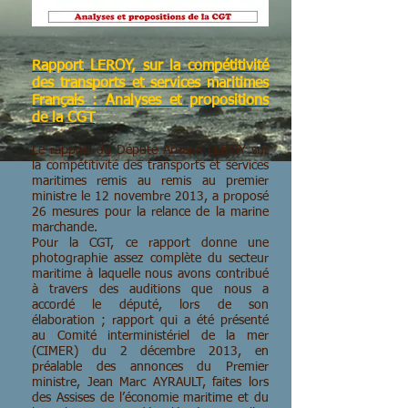
Rapport LEROY, sur la compétitivité
des transports et services maritimes
Français : Analyses et propositions
de la CGT
Le rapport du Député Arnaud LEROY sur
la compétitivité des transports et services
maritimes remis au remis au premier
ministre le 12 novembre 2013, a proposé
26 mesures pour la relance de la marine
marchande.
Pour la CGT, ce rapport donne une
photographie assez complète du secteur
maritime à laquelle nous avons contribué
à travers des auditions que nous a
accordé le député, lors de son
élaboration ; rapport qui a été présenté
au Comité interministériel de la mer
(CIMER) du 2 décembre 2013, en
préalable des annonces du Premier
ministre, Jean Marc AYRAULT, faites lors
des Assises de l’économie maritime et du