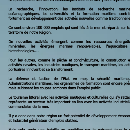
La quasi totalité des filières économiques liées à la mer y sont représent
La recherche, l'innovation, les instituts de recherche marin
océanographiques, les universités et la formation maritime contri
fortement au développement des activités nouvelles comme traditionnelle
Ce sont environ 100 000 emplois qui sont liés à la mer et répartis sur to
territoire de notre Région.
De nouvelles activités émergent comme les ressources énergétiq
minérales, les énergies marines renouvelables, l'aquaculture,
biotechnologies....
Pour les autres, comme la pêche et conchyliculture, la construction e
activités navales, les industries nautiques, le transport maritime, les acti
portuaires innovent et se transforment.
La défense et l'action de l'Etat en mer, la sécurité maritime,
Administrations maritimes, les organismes de formation sont encore pré
mais subissent les coupes sombres dans l'emploi public.
Le tourisme littoral avec les activités nautiques et culturelles qui s'y ratt
représente un secteur très important en lien avec les activités industriell
commerciales de la mer.
Il y a donc dans notre région un fort potentiel de développement écono
et industriel générateur d'emplois stables.