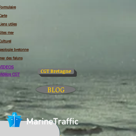
Formulaire
Carte
Liens utiles
Sites mer
Culturel
geologie bretonne
mer des faluns
VIDEOS
CGT Bretagne
Vidéos CGT
BLOG