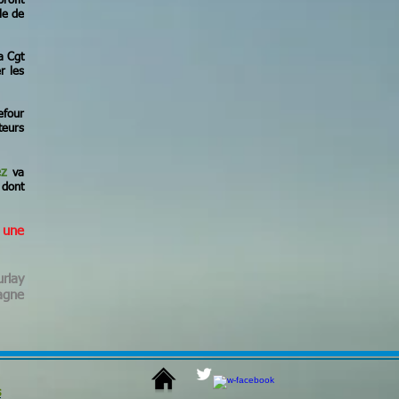
rofit
le de
a Cgt
r les
efour
teurs
ez
va
 dont
 une
urlay
agne
s