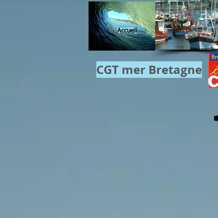
Accuei
l
CGT mer​ Bretagne