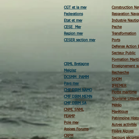
CGT et la mer
Construction Na
Federations
Reparation Nava
Etat et mer
Industrie Nautiq
CESE Mer
Peche
Region mer
Transformation
CESER section mer
Ports
Defense Action 
Secteur Public
Formation Marit
CRML Bretagne
Enseignement su
Melglaz
Recherche
DCSMM PAMM
SHOM
Pays mer
IFREMER
CMF DIRM NAMO
Flotte maritime
CMF DIRM MEMN
Tourisme Littoral
CMF DIRM SA
Météo
CNML SNML
Marétique
FEAMP
Patrimoine Histo
Pole mer
Autres activités
Assises Forums
Filière Algues
CRPM
Secours sécurit