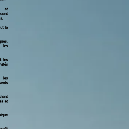
ées.
e et
buent
s.
ut le
ues,
 les
t les
vités
 les
sents
achent
es et
mique