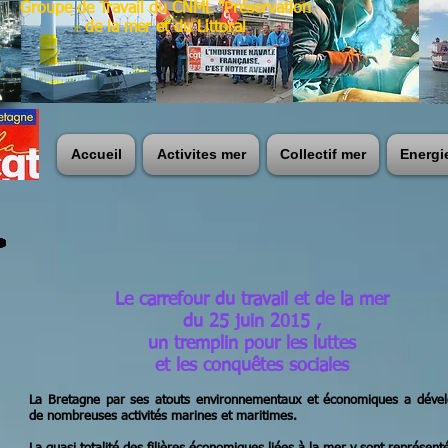
Groupe de Travail du CNML "Préservation
de la mer et du Littoral
Accueil
Activites mer
Collectif mer
Energi
Le carrefour du travail et de la mer
du 25 juin 2015 ,
un tremplin pour les luttes
et les conquêtes sociales
La Bretagne par ses atouts environnementaux et économiques a déve
de nombreuses activités marines et maritimes.