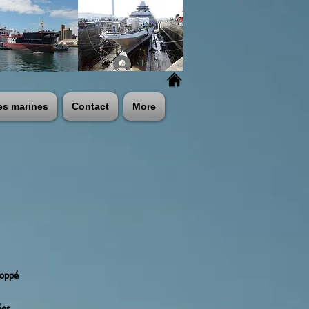
Log In
es marines
Contact
More
loppé