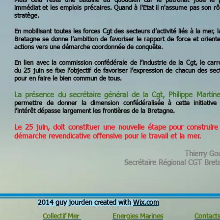
Mais cela reste une bataille au quotidien car le patronat joue le p
immédiat et les emplois précaires. Quand à l'Etat il n'assume pas son rô
stratège.
En mobilisant toutes les forces Cgt des secteurs d’activité liés à la mer, l
Bretagne se donne l’ambition de favoriser le rapport de force et oriente
actions vers une démarche coordonnée de conquête.
En lien avec la commission confédérale de l’industrie de la Cgt, le carr
du 25 juin se fixe l’objectif de favoriser l’expression de chacun des sec
pour en faire le bien commun de tous.
La présence du secrétaire général de la Cgt, Philippe Martin
permettre de donner la dimension confédéralisée à cette initiative
l’intérêt dépasse largement les frontières de la Bretagne.
Le 25 juin, doit constituer une nouvelle étape pour construire
démarche revendicative offensive pour le travail et la mer.
Thierry Go
Secrétaire Régional CGT Bret
2014 guy jourden created with
Wix.com
Collectif Mer
Energies Marines
Contact