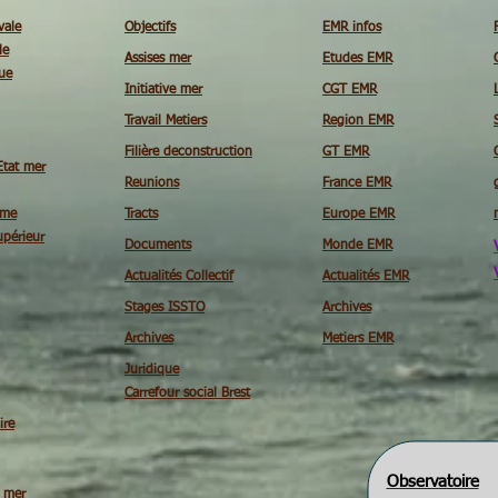
vale
Objectifs
EMR infos
le
Assises mer
Etudes EMR
ue
Initiative mer
CGT EMR
Travail Metiers
Region EMR
Filière deconstruction
GT EMR
Etat mer
Reunions
France EMR
ime
Tracts
Europe EMR
périeur
Documents
Monde EMR
Actualités Collectif
Actualités EMR
Stages ISSTO
Archives
Archives
Metiers EMR
Juridique
Carrefour social Brest
ire
Observatoire
é mer