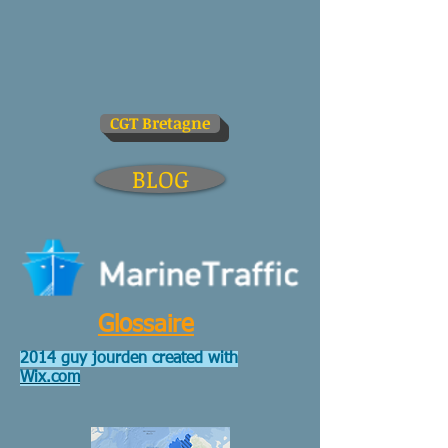
CGT Bretagne
BLOG
Glossaire
2014 guy jourden created with
Wix.com