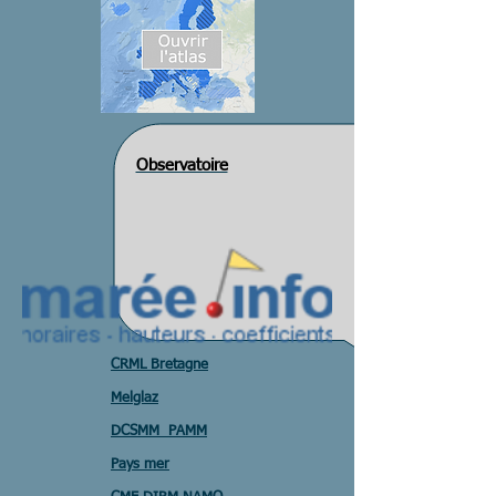
Observatoire
CRML Bretagne
Melglaz
DCSMM PAMM
Pays mer