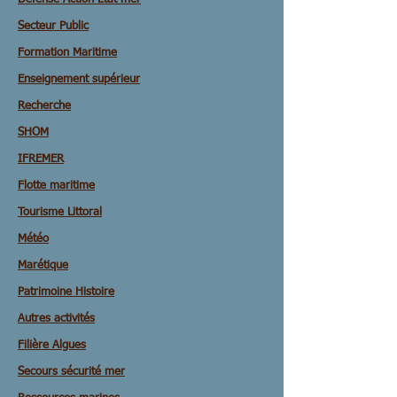
Secteur Public
Formation Maritime
Enseignement supérieur
Recherche
SHOM
IFREMER
Flotte maritime
Tourisme Littoral
Météo
Marétique
Patrimoine Histoire
Autres activités
Filière Algues
Secours sécurité mer