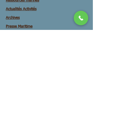
Ressources marines
Actualités Activités
Archives
Presse Maritime
Objectifs
Assises mer
Initiative mer
Travail Metiers
Filière deconstruction
Reunions