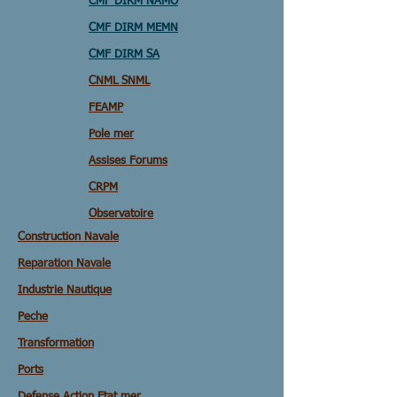
CMF DIRM NAMO
CMF DIRM MEMN
CMF DIRM SA
CNML SNML
FEAMP
Pole mer
Assises Forums
CRPM
Observatoire
Construction Navale
Reparation Navale
Industrie Nautique
Peche
Transformation
Ports
Defense Action Etat mer