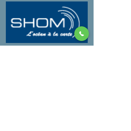
Objectifs
Assises mer
Initiative mer
Travail Metiers
Filière deconstruction
Reunions
Tracts
Documents
Actualités Collectif