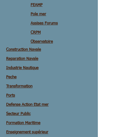
FEAMP
Pole mer
Assises Forums
CRPM
Observatoire
Construction Navale
Reparation Navale
Industrie Nautique
Peche
Transformation
Ports
Defense Action Etat mer
Secteur Public
Formation Maritime
Enseignement supérieur