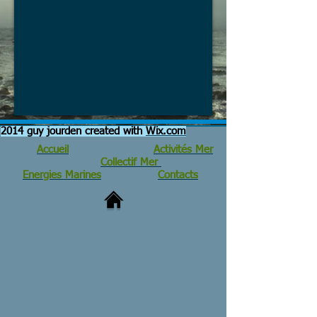
2014 guy jourden created with
Wix.com
Accueil
Activités Mer
Collectif Mer
Energies Marines
Contacts