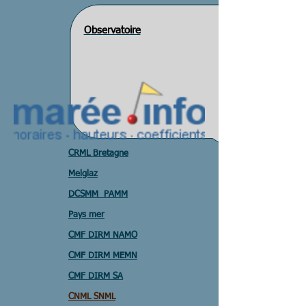
Observatoire
CRML Bretagne
Melglaz
DCSMM PAMM
Pays mer
CMF DIRM NAMO
CMF DIRM MEMN
CMF DIRM SA
CNML SNML