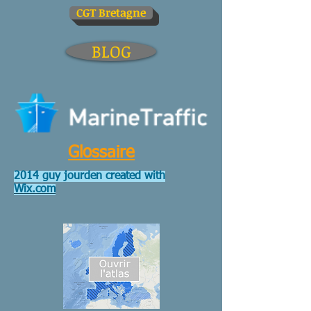
CGT Bretagne
BLOG
Glossaire
2014 guy jourden created with
Wix.com