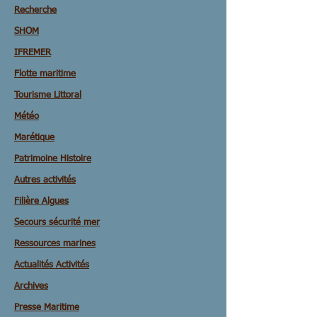
Recherche
SHOM
IFREMER
Flotte maritime
Tourisme Littoral
Météo
Marétique
Patrimoine Histoire
Autres activités
Filière Algues
Secours sécurité mer
Ressources marines
Actualités Activités
Archives
Presse Maritime