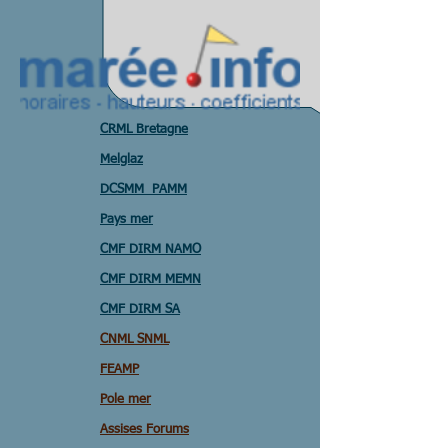
CRML Bretagne
Melglaz
DCSMM PAMM
Pays mer
CMF DIRM NAMO
CMF DIRM MEMN
CMF DIRM SA
CNML SNML
FEAMP
Pole mer
Assises Forums