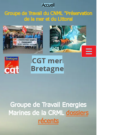
Accuei
l
Groupe de Travail du CNML "Préservation
de la mer et du Littoral
CGT mer​
Bretagne
Groupe de Travail Energies
Marines de la CRML
dossiers
récents