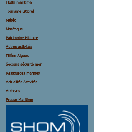
Flotte maritime
Tourisme Littoral
Météo
Marétique
Patrimoine Histoire
Autres activités
Filière Algues
Secours sécurité mer
Ressources marines
Actualités Activités
Archives
Presse Maritime