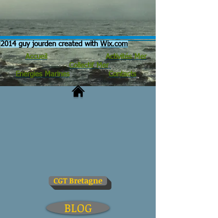
2014 guy jourden created with
Wix.com
Accueil
Activités Mer
Collectif Mer
Energies Marines
Contacts
CGT Bretagne
BLOG