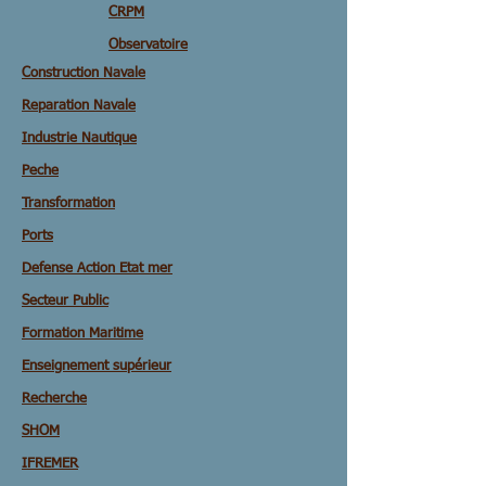
CRPM
Observatoire
Construction Navale
Reparation Navale
Industrie Nautique
Peche
Transformation
Ports
Defense Action Etat mer
Secteur Public
Formation Maritime
Enseignement supérieur
Recherche
SHOM
IFREMER