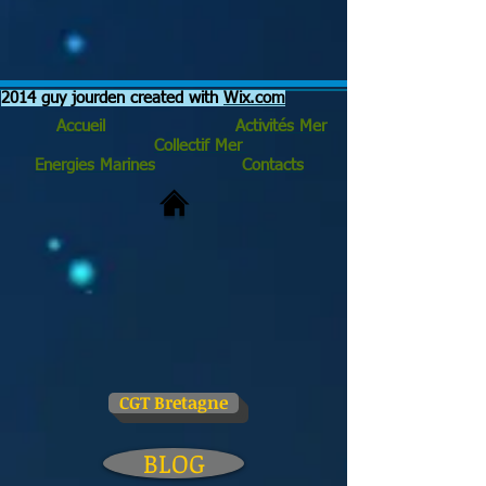
2014 guy jourden created with
Wix.com
Accueil
Activités Mer
Collectif Mer
Energies Marines
Contacts
CGT Bretagne
BLOG