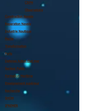
CRPM
Observatoire
Construction Navale
Reparation Navale
Industrie Nautique
Peche
Transformation
Ports
Defense Action Etat mer
Secteur Public
Formation Maritime
Enseignement supérieur
Recherche
SHOM
IFREMER