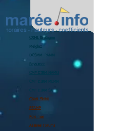
CRML Bretagne
Melglaz
DCSMM PAMM
Pays mer
CMF DIRM NAMO
CMF DIRM MEMN
CMF DIRM SA
CNML SNML
FEAMP
Pole mer
Assises Forums