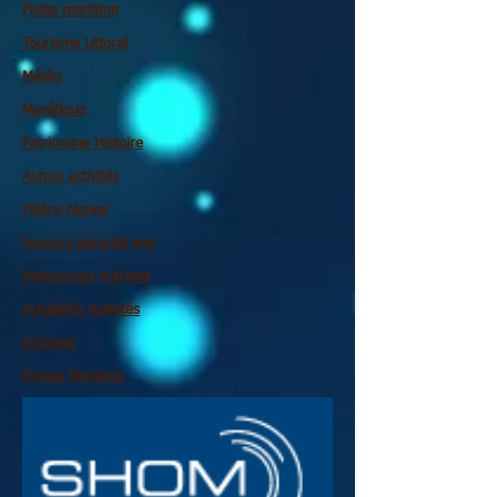
Flotte maritime
Tourisme Littoral
Météo
Marétique
Patrimoine Histoire
Autres activités
Filière Algues
Secours sécurité mer
Ressources marines
Actualités Activités
Archives
Presse Maritime