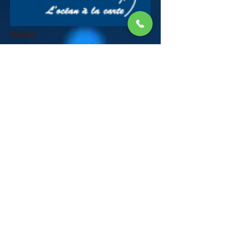
Objectifs
Assises mer
Initiative mer
Travail Metiers
Filière deconstruction
Reunions
Tracts
Documents
Actualités Collectif
Stages ISSTO
Archives
Juridique