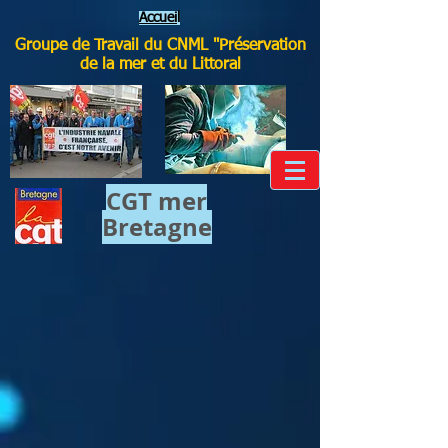
Accuei
l
Groupe de Travail du CNML "Préservation
de la mer et du Littoral
CGT mer​
Bretagne