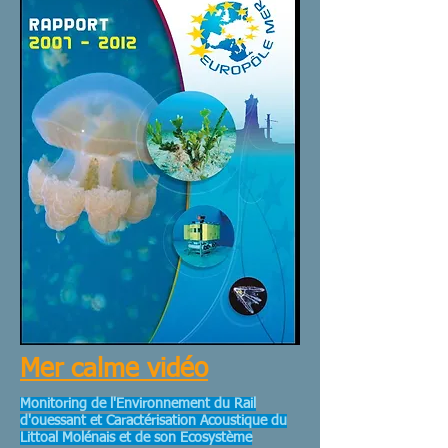
Mer calme vidéo
Monitoring de l'Environnement du Rail
d'ouessant et Caractérisation Acoustique du
Littoal Molénais et de son Ecosystème