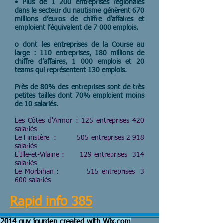
• Plus de 1 200 entreprises régionales
dans le secteur du nautisme génèrent 670
millions d’euros de chiffre d’affaires et
emploient l’équivalent de 7 000 emplois.
o dont les entreprises de la Course au
large : 110 entreprises, 180 millions de
chiffre d’affaires, 1 000 emplois et 20
teams qui représentent 130 emplois.
Près de 80% des entreprises sont de très
petites tailles dont 70% emploient moins
de 10 salariés.
Les Côtes d'Armor : 125 entreprises 420
salariés
Le Finistère : 505 entreprises 2 918
salariés
L'Ille-et-Vilaine : 129 entreprises 314
salariés
Le Morbihan : 515 entreprises 3
600 salariés
Rapid info 385
2014 guy jourden created with
Wix.com