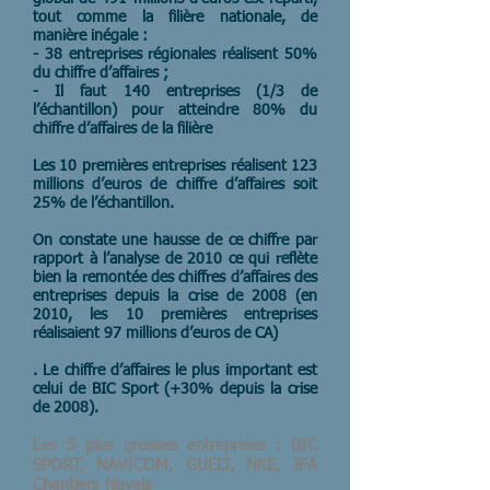
tout comme la filière nationale, de
manière inégale :
- 38 entreprises régionales réalisent 50%
du chiffre d’affaires ;
- Il faut 140 entreprises (1/3 de
l’échantillon) pour atteindre 80% du
chiffre d’affaires de la filière
Les 10 premières entreprises réalisent 123
millions d’euros de chiffre d’affaires soit
25% de l’échantillon.
On constate une hausse de ce chiffre par
rapport à l’analyse de 2010 ce qui reflète
bien la remontée des chiffres d’affaires des
entreprises depuis la crise de 2008 (en
2010, les 10 premières entreprises
réalisaient 97 millions d’euros de CA)
. Le chiffre d’affaires le plus important est
celui de BIC Sport (+30% depuis la crise
de 2008).
Les 5 plus grosses entreprises : BIC
SPORT, NAVICOM, GUELT, NKE, JFA
Chantiers Navals