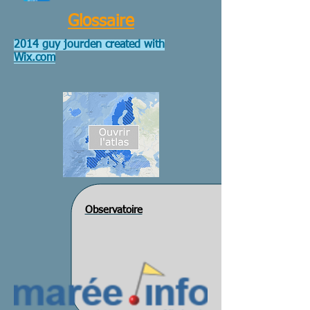
Glossaire
2014 guy jourden created with
Wix.com
Observatoire