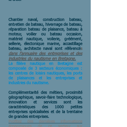
Chantier naval, construction bateau,
entretien de bateau, hivernage de bateau,
réparation bateau de plaisance, bateau à
moteur, voilier ou bateau occasion,
matériel nautique, voilerie, gréément,
sellerie, électonique marine, accastillage
bateau, architecte naval sont référencé
s
dans l’annuaire des entreprises et des
industries du nautisme en Bretagne.
La filière nautique en Bretagne est
composée de 3 secteurs économiques :
les centres de loisirs nautiques, les ports
de plaisances et les entreprises et
industries du nautisme.
Complémentarité des métiers, proximité
géographique, savoir-faire technologique,
innovation et services sont les
caractéristiques des 1000 petites
entreprises spécialisées et de la trentaine
de grandes entreprises.
Profitez des dernières informations
économiques de ce secteur sur