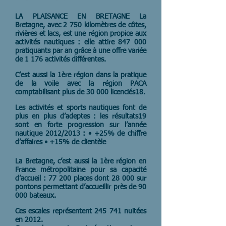
LA PLAISANCE EN BRETAGNE La
Bretagne, avec 2 750 kilomètres de côtes,
rivières et lacs, est une région propice aux
activités nautiques : elle attire 847 000
pratiquants par an grâce à une offre variée
de 1 176 activités différentes.
C’est aussi la 1ère région dans la pratique
de la voile avec la région PACA
comptabilisant plus de 30 000 licenciés18.
Les activités et sports nautiques font de
plus en plus d’adeptes : les résultats19
sont en forte progression sur l’année
nautique 2012/2013 : • +25% de chiffre
d’affaires • +15% de clientèle
La Bretagne, c’est aussi la 1ère région en
France métropolitaine pour sa capacité
d’accueil : 77 200 places dont 28 000 sur
pontons permettant d’accueillir près de 90
000 bateaux.
Ces escales représentent 245 741 nuitées
en 2012.