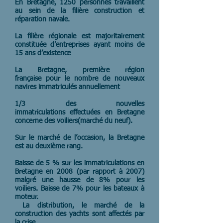
En Bretagne, 1250 personnes travaillent
au sein de la filière construction et
réparation navale.
La filière régionale est majoritairement
constituée d’entreprises ayant moins de
15 ans d’existence
La Bretagne, première région
française pour le nombre de nouveaux
navires immatriculés annuellement
1/3 des nouvelles
immatriculations effectuées en Bretagne
concerne des voiliers(marché du neuf).
Sur le marché de l’occasion, la Bretagne
est au deuxième rang.
Baisse de 5 % sur les immatriculations en
Bretagne en 2008 (par rapport à 2007)
malgré une hausse de 8% pour les
voiliers. Baisse de 7% pour les bateaux à
moteur.
La distribution, le marché de la
construction des yachts sont affectés par
la crise.