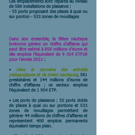
Ces emplacements sont répartis au niveau
de 588 installations de plaisance :
- 55 ports proposant des places à quai ou
sur ponton - 533 zones de mouillages
Dans son ensemble, la filière nautique
bretonne génère un chiffre d’affaires qui
peut être estimé à 858 millions d’euros et
elle emploie l’équivalent de 9 354 ETP28
pour l’année 2012
:
•
Dans le domaine des activités
pédagogiques et de loisirs nautiques
, 581
prestataires et 144 millions d’euros de
chiffre d’affaires ; ce secteur emploie
l’équivalent de 1 954 ETP.
• Les ports de plaisance : 55 ports dotés
de places à quai ou sur pontons et 533
zones de mouillages permettent de
générer 44 millions de chiffres d’affaires et
représentent 400 emplois permanents
équivalent temps plein.