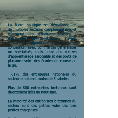
La filière nautique se décompose en
de multiples secteurs complémentaires et
comprend des structures diverses :
entreprises de construction navale,
chantiers de réparation, équipementiers,
concessionnaires, commerces généralistes
ou spécialisés, mais aussi des centres
d’apprentissage associatifs et des ports de
plaisance voire des écuries de course au
large.
61% des entreprises nationales du
secteur emploient moins de 5 salariés.
Plus de 600 entreprises bretonnes sont
directement liées au nautisme.
La majorité des entreprises bretonnes du
secteur sont des petites voire des très
petites entreprises.