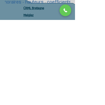
CRML Bretagne
Melglaz
DCSMM PAMM
Pays mer
CMF DIRM NAMO
CMF DIRM MEMN
CMF DIRM SA
CNML SNML
FEAMP
Pole mer
Assises Forums
CRPM
Observatoire
Construction Navale