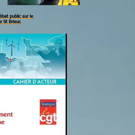
at public sur le
e St Brieuc