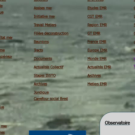
vale
Objectifs
EMR infos
le
Assises mer
Etudes EMR
ue
Initiative mer
CGT EMR
Travail Metiers
Region EMR
Filière deconstruction
GT EMR
Etat mer
Reunions
France EMR
ime
Tracts
Europe EMR
périeur
Documents
Monde EMR
Actualités Collectif
Actualités EMR
Stages ISSTO
Archives
Archives
Metiers EMR
Juridique
Carrefour social Brest
ire
Observatoire
é mer
nes