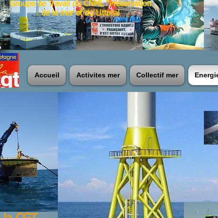
Groupe de Travail du CNML "Préservation
de la mer et du Littoral
Accueil
Activites mer
Collectif mer
Energi