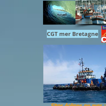
Accuei
l
CGT mer​ Bretagne