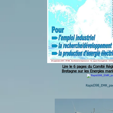
Lire le 6 pages du Comité Rég
Bretagne sur les Energies mari
Rapid398_EMR_pag