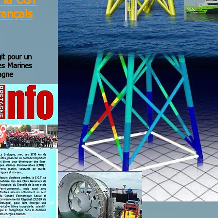
: la CGT
rançais
it pour un
es Marines
tagne