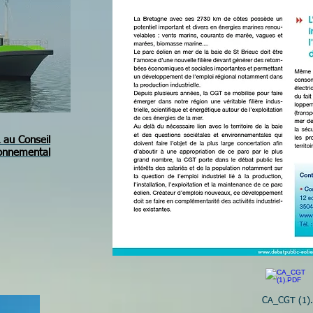
 au Conseil
onnemental
CA_CGT (1)