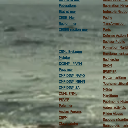
CGT et la mer
Construction Na
Federations
Reparation Nava
Etat et mer
Industrie Nautiq
CESE Mer
Peche
Region mer
Transformation
CESER section mer
Ports
Defense Action 
Secteur Public
Formation Marit
CRML Bretagne
Enseignement su
Melglaz
Recherche
DCSMM PAMM
SHOM
Pays mer
IFREMER
CMF DIRM NAMO
Flotte maritime
CMF DIRM MEMN
Tourisme Littoral
CMF DIRM SA
Météo
CNML SNML
Marétique
FEAMP
Patrimoine Histo
Pole mer
Autres activités
Assises Forums
Filière Algues
CRPM
Secours sécurit
Observatoire
Ressources mari