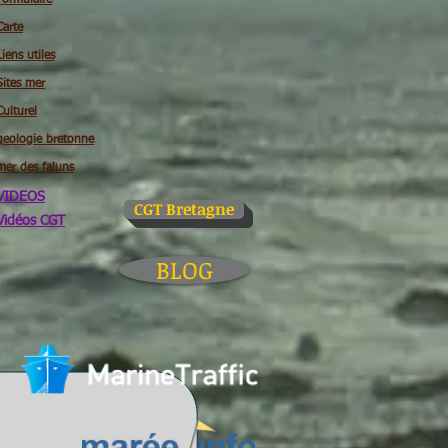
Formulaire
Carte
Liens utiles
Sites mer
Culturel
geologie bretonne
mer des faluns
VIDEOS
CGT Bretagne
Vidéos CGT
BLOG