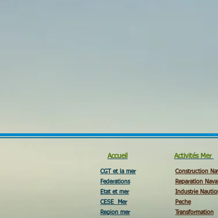
Accueil
Activités Mer
CGT et la mer
Construction Na
Federations
Reparation Nava
Etat et mer
Industrie Nautiq
CESE Mer
Peche
Region mer
Transformation