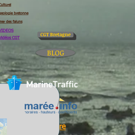
Culturel
geologie bretonne
mer des faluns
VIDEOS
CGT Bretagne
Vidéos CGT
BLOG
Glossaire