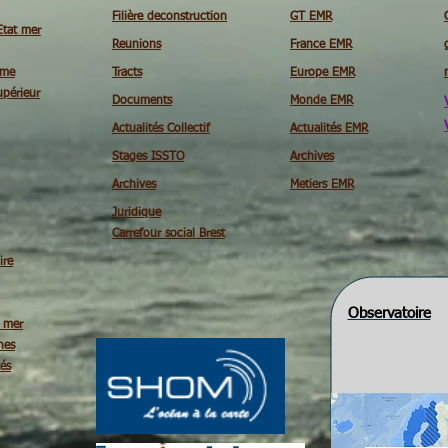
Filière deconstruction
GT EMR
Etat mer
Reunions
France EMR
ime
Tracts
Europe EMR
périeur
Documents
Monde EMR
Actualités Collectif
Actualités EMR
Stages ISSTO
Archives
Archives
Metiers EMR
Juridique
Carrefour social Brest
ire
Observatoire
é mer
nes
tés