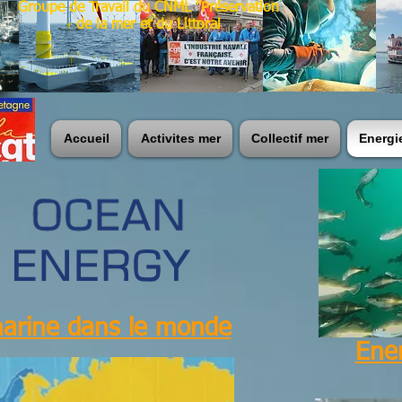
Groupe de Travail du CNML "Préservation
de la mer et du Littoral
Accueil
Activites mer
Collectif mer
Energi
marine dans le monde
Ener