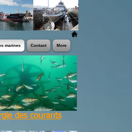
Se connecter
es marines
Contact
More
gie des courants