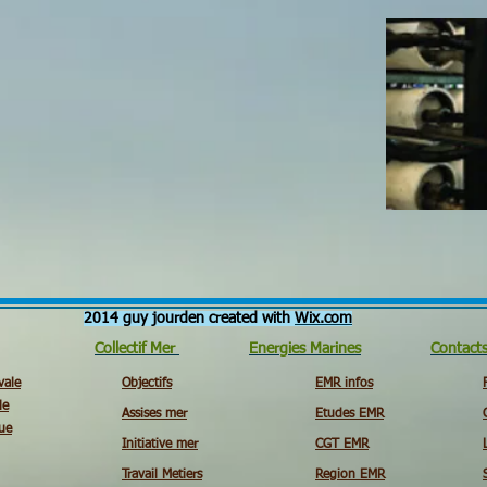
2014 guy jourden created with
Wix.com
Collectif Mer
Energies Marines
Contact
vale
Objectifs
EMR infos
le
Assises mer
Etudes EMR
ue
Initiative mer
CGT EMR
Travail Metiers
Region EMR