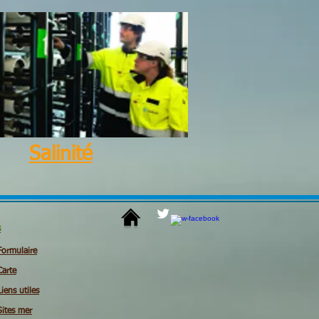
Salinité
s
Formulaire
Carte
Liens utiles
Sites mer