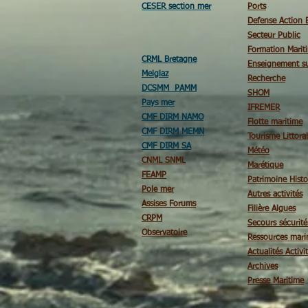
CESER section mer
Ports
Defense Action 
Secteur Public
Formation Marit
CRML Bretagne
Enseignement su
Melglaz
Recherche
DCSMM PAMM
SHOM
Pays mer
IFREMER
CMF DIRM NAMO
Flotte maritime
CMF DIRM MEMN
Tourisme Littoral
CMF DIRM SA
Météo
CNML SNML
Marétique
FEAMP
Patrimoine Histo
Pole mer
Autres activités
Assises Forums
Filière Algues
CRPM
Secours sécurit
Observatoire
Ressources mari
Actualités Activi
Archives
Presse Maritime