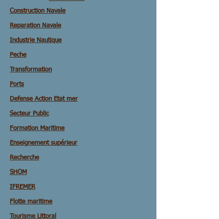
Construction Navale
Reparation Navale
Industrie Nautique
Peche
Transformation
Ports
Defense Action Etat mer
Secteur Public
Formation Maritime
Enseignement supérieur
Recherche
SHOM
IFREMER
Flotte maritime
Tourisme Littoral