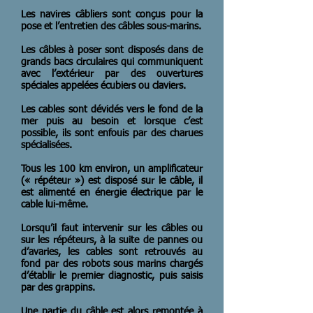
Les navires câbliers sont conçus pour la
pose et l’entretien des câbles sous-marins.
Les câbles à poser sont disposés dans de
grands bacs circulaires qui communiquent
avec l’extérieur par des ouvertures
spéciales appelées écubiers ou claviers.
Les cables sont dévidés vers le fond de la
mer puis au besoin et lorsque c’est
possible, ils sont enfouis par des charues
spécialisées.
Tous les 100 km environ, un amplificateur
(« répéteur ») est disposé sur le câble, il
est alimenté en énergie électrique par le
cable lui-même.
Lorsqu’il faut intervenir sur les câbles ou
sur les répéteurs, à la suite de pannes ou
d’avaries, les cables sont retrouvés au
fond par des robots sous marins chargés
d’établir le premier diagnostic, puis saisis
par des grappins.
Une partie du câble est alors remontée à