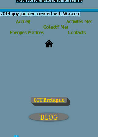
Navires câbliers dans le monde
2014 guy jourden created with
Wix.com
Accueil
Activités Mer
Collectif Mer
Energies Marines
Contacts
CGT Bretagne
BLOG