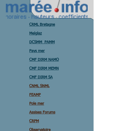
CRML Bretagne
Melglaz
DCSMM PAMM
Pays mer
CMF DIRM NAMO
CMF DIRM MEMN
CMF DIRM SA
CNML SNML
FEAMP
Pole mer
Assises Forums
CRPM
Observatoire