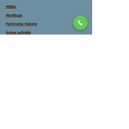
Météo
Marétique
Patrimoine Histoire
Autres activités
Filière Algues
Secours sécurité mer
Ressources marines
Actualités Activités
Archives
Presse Maritime