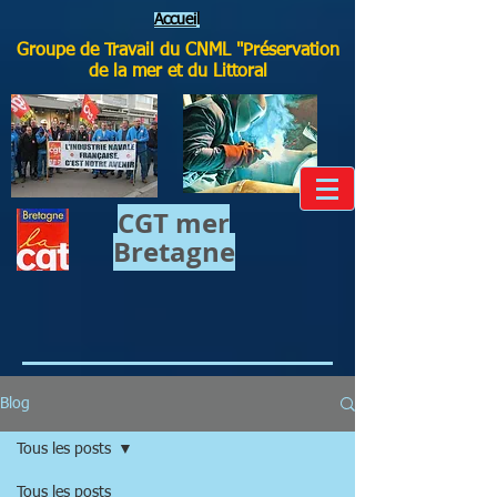
Accuei
l
Groupe de Travail du CNML "Préservation
de la mer et du Littoral
CGT mer​
Bretagne
Blog
Tous les posts
Tous les posts