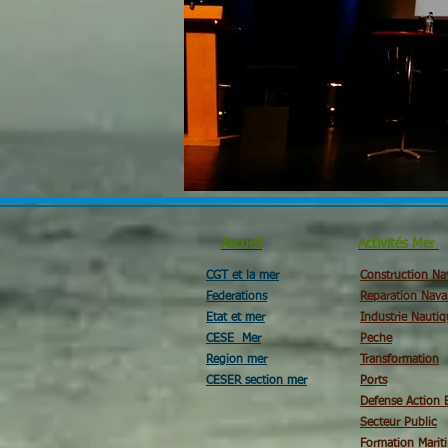
Accueil
Activités Mer
CGT et la mer
Construction Na
Federations
Reparation Nava
Etat et mer
Industrie Nautiq
CESE Mer
Peche
Region mer
Transformation
CESER section mer
Ports
Defense Action 
Secteur Public
Formation Marit