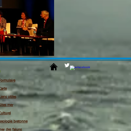
s
Formulaire
Carte
Liens utiles
Sites mer
Culturel
geologie bretonne
mer des faluns