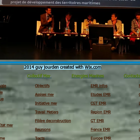
2014 guy jourden created with
Wix.com
Collectif Mer
Energies Marines
Contact
vale
Objectifs
EMR infos
le
Assises mer
Etudes EMR
ue
Initiative mer
CGT EMR
Travail Metiers
Region EMR
Filière deconstruction
GT EMR
Etat mer
Reunions
France EMR
ime
Tracts
Europe EMR