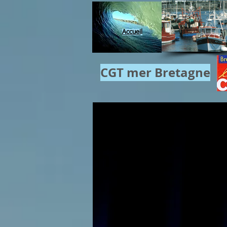
Accuei
l
CGT mer​ Bretagne