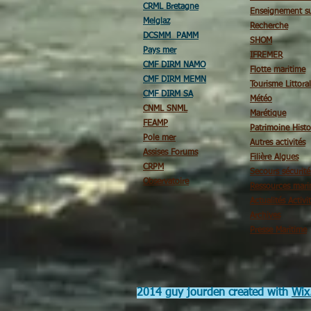
CRML Bretagne
Enseignement su
Melglaz
Recherche
DCSMM PAMM
SHOM
Pays mer
IFREMER
CMF DIRM NAMO
Flotte maritime
CMF DIRM MEMN
Tourisme Littoral
CMF DIRM SA
Météo
CNML SNML
Marétique
FEAMP
Patrimoine Histo
Pole mer
Autres activités
Assises Forums
Filière Algues
CRPM
Secours sécurit
Observatoire
Ressources mari
Actualités Activi
Archives
Presse Maritime
2014 guy jourden created with
Wix