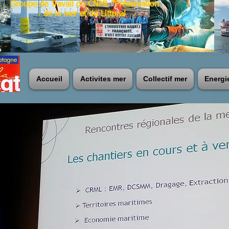
Groupe de Travail du CNML "Préservation
de la mer et du Littoral
Accueil
Activites mer
Collectif mer
Energi