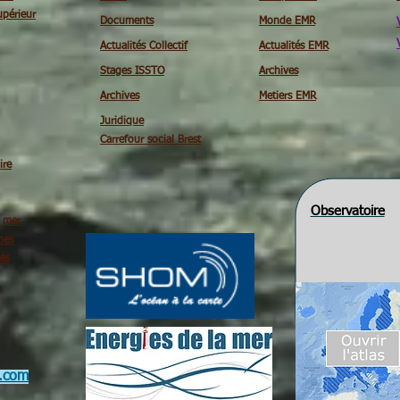
périeur
Documents
Monde EMR
Actualités Collectif
Actualités EMR
Stages ISSTO
Archives
Archives
Metiers EMR
Juridique
Carrefour social Brest
ire
Observatoire
é mer
nes
tés
.com