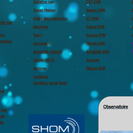
Initiative mer
CGT EMR
Travail Metiers
Region EMR
Filière deconstruction
GT EMR
Etat mer
Reunions
France EMR
ime
Tracts
Europe EMR
périeur
Documents
Monde EMR
Actualités Collectif
Actualités EMR
Stages ISSTO
Archives
Archives
Metiers EMR
Juridique
Carrefour social Brest
ire
Observatoire
é mer
nes
tés