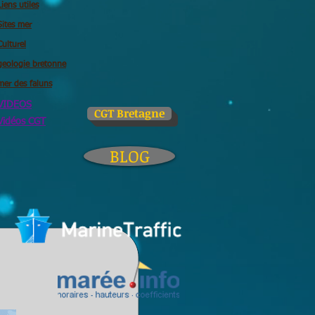
Liens utiles
Sites mer
Culturel
geologie bretonne
mer des faluns
VIDEOS
CGT Bretagne
Vidéos CGT
BLOG