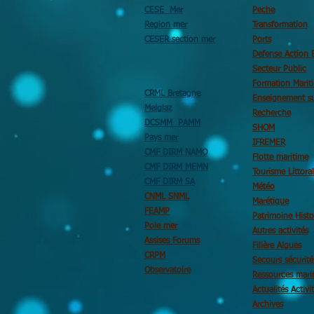
CESE Mer
Peche
Region mer
Transformation
CESER section mer
Ports
Defense Action 
Secteur Public
Formation Marit
CRML Bretagne
Enseignement su
Melglaz
Recherche
DCSMM PAMM
SHOM
Pays mer
IFREMER
CMF DIRM NAMO
Flotte maritime
CMF DIRM MEMN
Tourisme Littoral
CMF DIRM SA
Météo
CNML SNML
Marétique
FEAMP
Patrimoine Histo
Pole mer
Autres activités
Assises Forums
Filière Algues
CRPM
Secours sécurit
Observatoire
Ressources mari
Actualités Activi
Archives