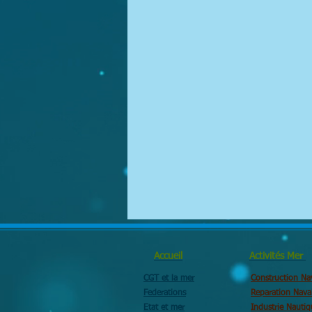
Accueil
Activités Mer
CGT et la mer
Construction Na
Federations
Reparation Nava
Etat et mer
Industrie Nautiq