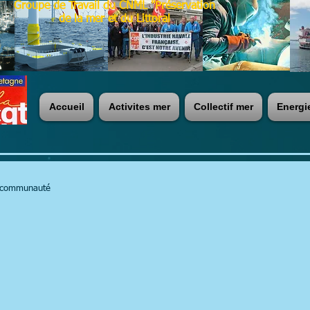
Groupe de Travail du CNML "Préservation
de la mer et du Littoral
Accueil
Activites mer
Collectif mer
Energi
 communauté