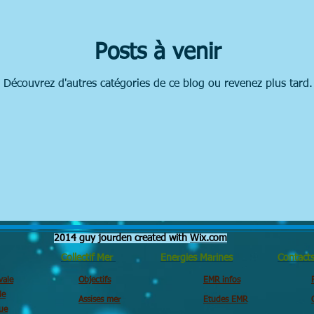
Posts à venir
Découvrez d'autres catégories de ce blog ou revenez plus tard.
2014 guy jourden created with
Wix.com
Collectif Mer
Energies Marines
Contact
vale
Objectifs
EMR infos
le
Assises mer
Etudes EMR
ue