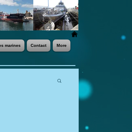
Se connecter
es marines
Contact
More