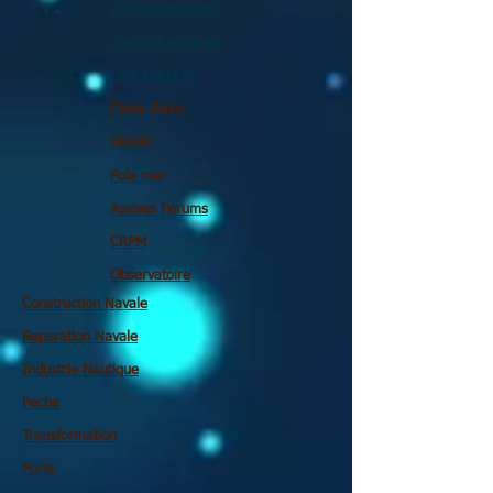
CMF DIRM NAMO
CMF DIRM MEMN
CMF DIRM SA
CNML SNML
FEAMP
Pole mer
Assises Forums
CRPM
Observatoire
Construction Navale
Reparation Navale
Industrie Nautique
Peche
Transformation
Ports