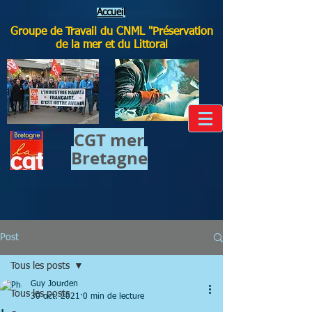
Accuei
l
Groupe de Travail du CNML "Préservation
de la mer et du Littoral
CGT mer​
Bretagne
Post
Tous les posts
Guy Jourden
Tous les posts
30 oct. 2021
0 min de lecture