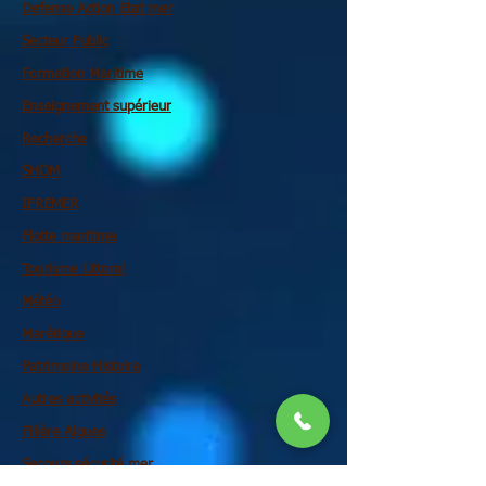
Defense Action Etat mer
Secteur Public
Formation Maritime
Enseignement supérieur
Recherche
SHOM
IFREMER
Flotte maritime
Tourisme Littoral
Météo
Marétique
Patrimoine Histoire
Autres activités
Filière Algues
Secours sécurité mer