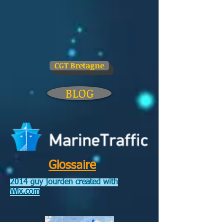
CGT Bretagne
BLOG
Glossaire
2014 guy jourden created with
Wix.com