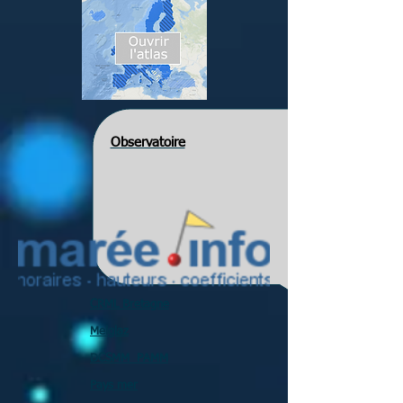
Observatoire
CRML Bretagne
Melglaz
DCSMM PAMM
Pays mer