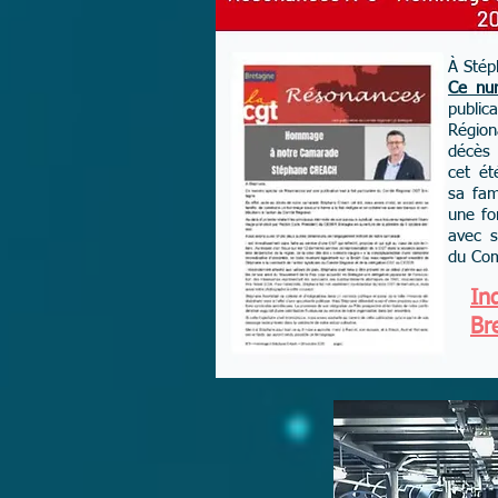
À Stép
Ce nu
public
Région
décès
cet ét
sa fam
une fo
avec s
du Com
In
Br