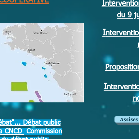
 COOPERATIVE
I
ntervent
du 9 j
I
ntervent
Proposit
I
ntervent
n
Assise
bat"... Débat public
 la CNCD
Commission