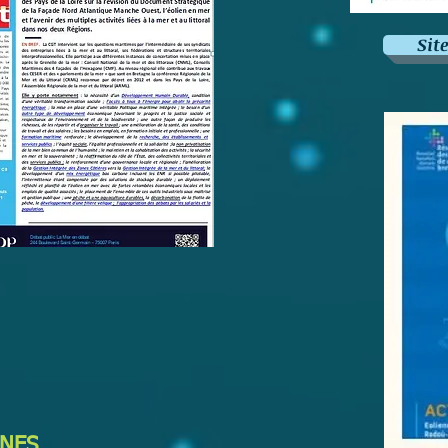
Sit
NNES