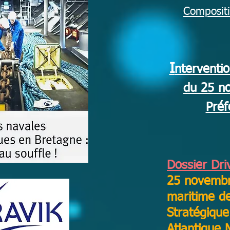
Composit
I
ntervent
du 25 n
Préf
Dossier D
25 novembr
maritime d
Stratégique
Atlantique