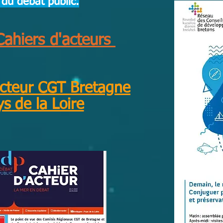
 du débat public.
Cahiers d'acteurs
acteur CGT Bretagne
s de la Loire