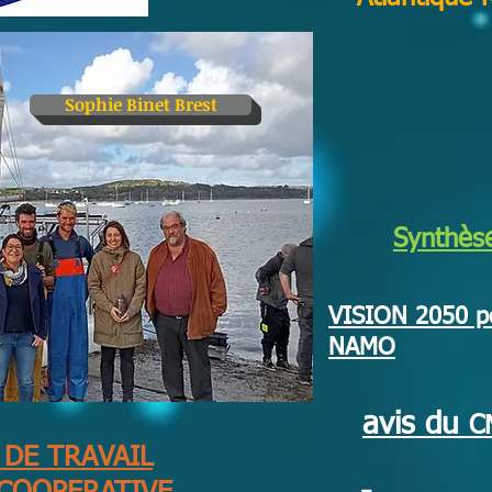
Sophie Binet Brest
Synthès
VISION 2050 p
NAMO
avis du
C
 DE TRAVAIL