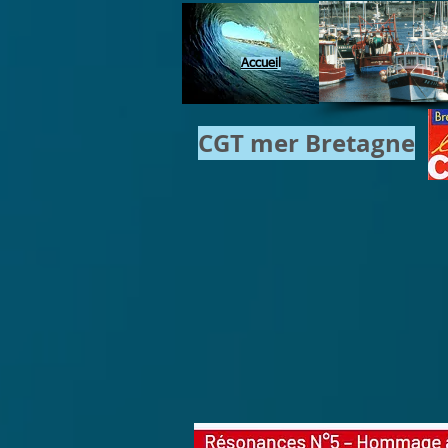
Accuei
l
CGT mer​ Bretagne