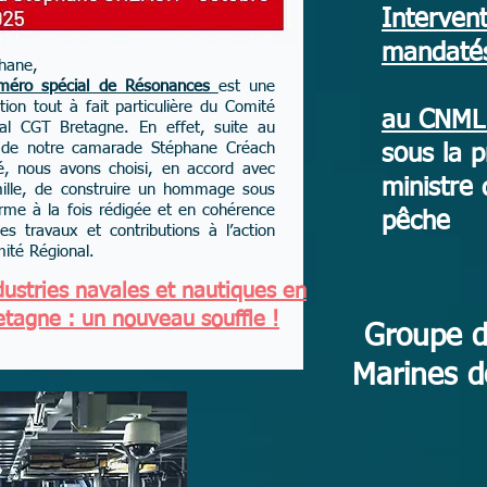
Intervent
mandaté
hane,
méro spécial de Résonances
est une
ation tout à fait particulière du Comité
au CNML 
al CGT Bretagne. En effet, suite au
 de notre camarade Stéphane Créach
sous la p
é, nous avons choisi, en accord avec
ministre 
ille, de construire un hommage sous
rme à la fois rédigée et en cohérence
pêche
es travaux et contributions à l’action
ité Régional.
dustries navales et nautiques en
etagne : un nouveau souffle !
Groupe d
Marines 