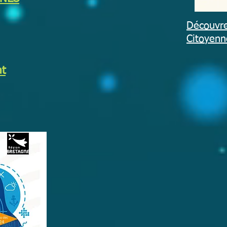
Découvre
Citoyenne
at