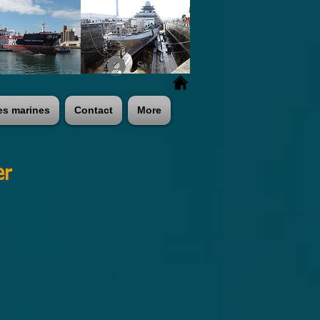
Se connecter
es marines
Contact
More
er