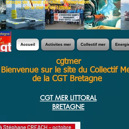
Groupe de Travail du CNML "Préservation
de la mer et du Littoral
Accueil
Activites mer
Collectif mer
Energi
cgtmer
Bienvenue sur le site du Collectif M
de la CGT Bretagne
CGT MER LITTORAL
BRETAGNE